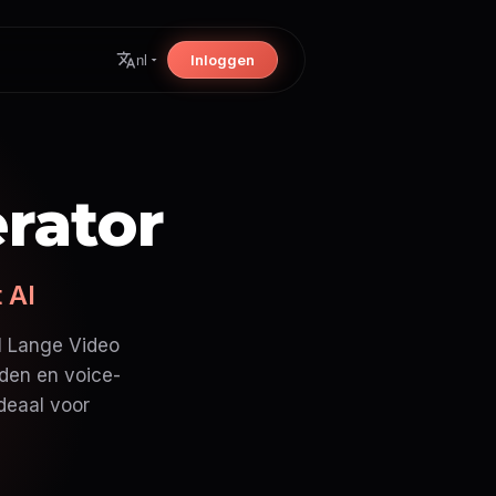
Inloggen
nl
rator
 AI
I Lange Video
lden en voice-
ideaal voor