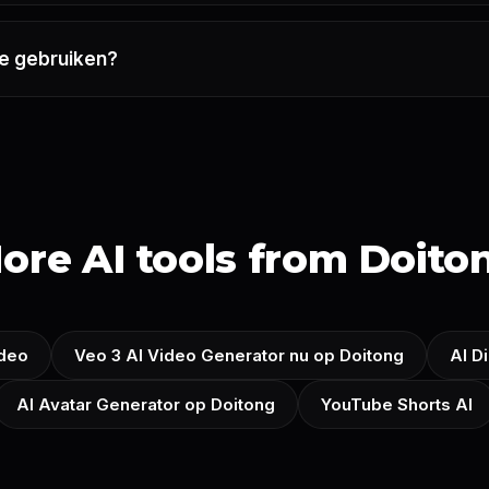
 te gebruiken?
ore AI tools from Doito
ideo
Veo 3 AI Video Generator nu op Doitong
AI D
AI Avatar Generator op Doitong
YouTube Shorts AI