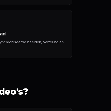
oad
ynchroniseerde beelden, vertelling en
ideo's?