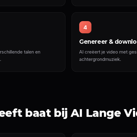
4
Genereer & downl
schillende talen en
AI creëert je video met ges
.
achtergrondmuziek.
eft baat bij AI Lange V