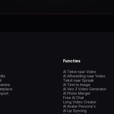
Functies
AI Tekst naar Video
dits
AI Afbeelding naar Video
t
Tekst naar Spraak
gramma
AI Text to Image
etplace
AI Veo 3 Video Generator
pport
AI Photo Merger
Free AI Chat
Long Video Creator
AI Avatar Persona's
AI Lip Syncing