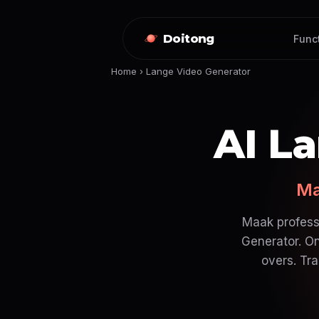
Doitong
Funct
Home
›
Lange Video Generator
AI L
Ma
Maak profess
Generator. On
overs. Tra