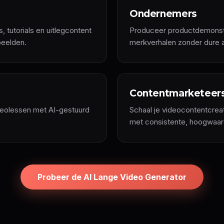
Ondernemers
 tutorials en uitlegcontent
Produceer productdemonstra
beelden.
merkverhalen zonder dure 
Contentmarketeer
deolessen met AI-gestuurd
Schaal je videocontentcrea
met consistente, hoogwaar
Probeer de AI Lange Video Generator