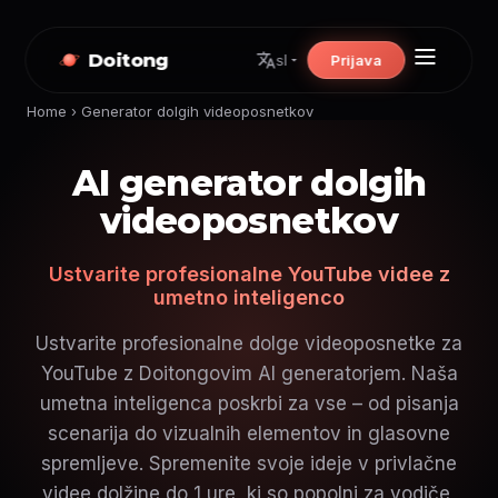
Doitong
Prijava
sl
Home
›
Generator dolgih videoposnetkov
AI generator dolgih
videoposnetkov
Ustvarite profesionalne YouTube videe z
umetno inteligenco
Ustvarite profesionalne dolge videoposnetke za
YouTube z Doitongovim AI generatorjem. Naša
umetna inteligenca poskrbi za vse – od pisanja
scenarija do vizualnih elementov in glasovne
spremljeve. Spremenite svoje ideje v privlačne
videe dolžine do 1 ure, ki so popolni za vodiče,