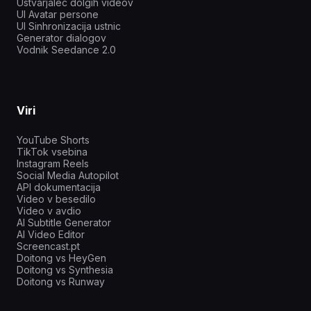
Ustvarjalec dolgih videov
UI Avatar persone
UI Sinhronizacija ustnic
Generator dialogov
Vodnik Seedance 2.0
Viri
YouTube Shorts
TikTok vsebina
Instagram Reels
Social Media Autopilot
API dokumentacija
Video v besedilo
Video v avdio
AI Subtitle Generator
AI Video Editor
Screencast.pt
Doitong vs HeyGen
Doitong vs Synthesia
Doitong vs Runway