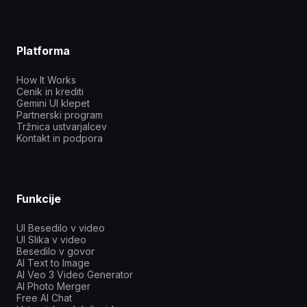
Platforma
How It Works
Cenik in krediti
Gemini UI klepet
Partnerski program
Tržnica ustvarjalcev
Kontakt in podpora
Funkcije
UI Besedilo v video
UI Slika v video
Besedilo v govor
AI Text to Image
AI Veo 3 Video Generator
AI Photo Merger
Free AI Chat