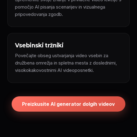
pomočjo AI pisanja scenarijev in vizualnega
pripovedovanja zgodb.
Vsebinski tržniki
Povečajte obseg ustvarjanja video vsebin za
družbena omrežja in spletna mesta z doslednimi,
visokokakovostnimi AI videoposnetki.
Preizkusite AI generator dolgih videov