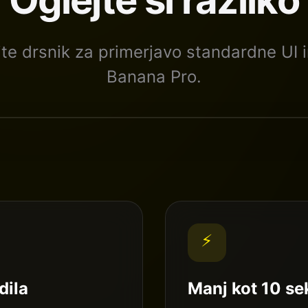
ite drsnik za primerjavo standardne UI 
Banana Pro.
⚡
dila
Manj kot 10 s