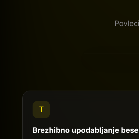
Povlec
Standardna UI
T
Brezhibno upodabljanje bese