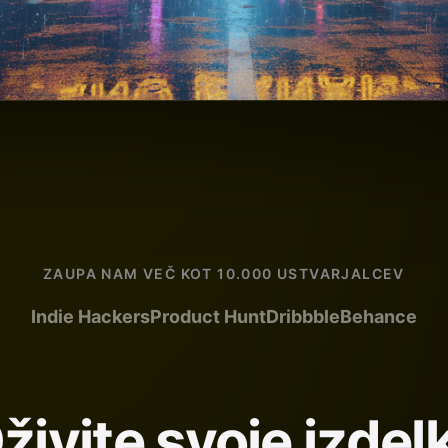
ZAUPA NAM VEČ KOT 10.000 USTVARJALCEV
Indie Hackers
Product Hunt
Dribbble
Behance
živite svoje izdel