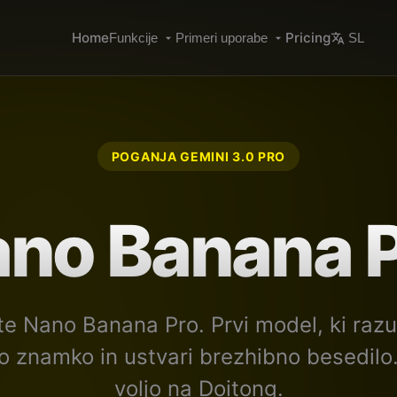
Home
Pricing
Funkcije
Primeri uporabe
SL
POGANJA GEMINI 3.0 PRO
no Banana 
te Nano Banana Pro. Prvi model, ki raz
o znamko in ustvari brezhibno besedilo.
voljo na Doitong.