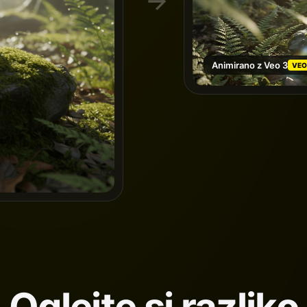
Animirano z Veo 3
VEO
Oglejte si razliko