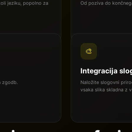
oli jeziku, popolno za
Od poziva do končnega
🎨
Integracija sl
in zgodb.
Naložite slogovni prir
vsaka slika skladna z 