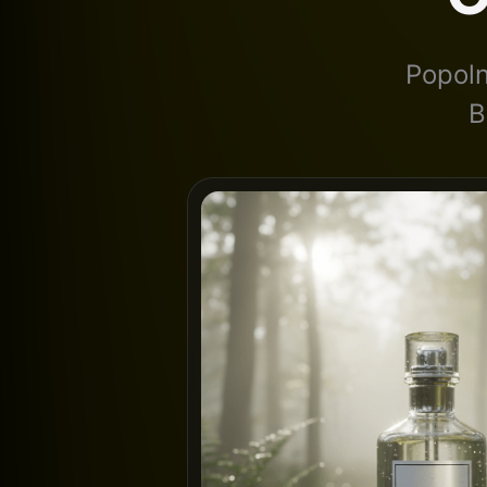
Popoln
B