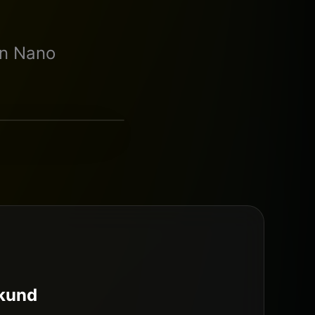
in Nano
Nano Banana Pro
ekund