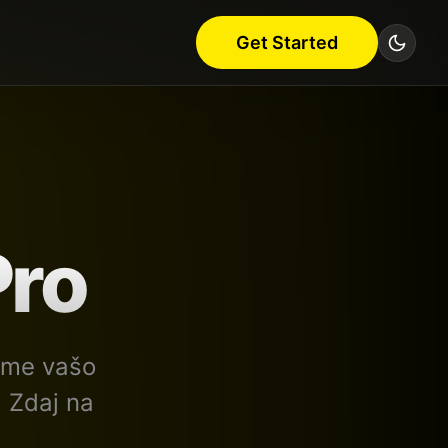
Get Started
Pro
ume vašo
 Zdaj na