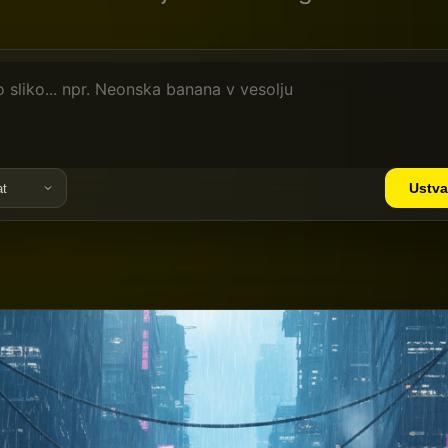
Ustva
at