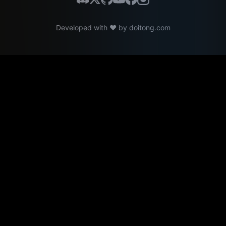
Developed with ❤️ by
doitong.com