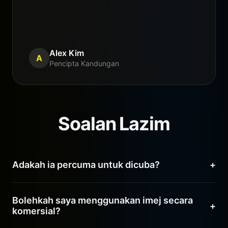
Alex Kim
A
Pencipta Kandungan
Soalan Lazim
Adakah ia percuma untuk dicuba?
+
Ya! Pengguna baharu mendapat kredit percuma
Bolehkah saya menggunakan imej secara
untuk menguji keupayaan Nano Banana Pro.
+
komersial?