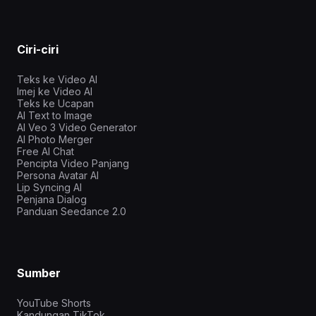
Ciri-ciri
Teks ke Video AI
Imej ke Video AI
Teks ke Ucapan
AI Text to Image
AI Veo 3 Video Generator
AI Photo Merger
Free AI Chat
Pencipta Video Panjang
Persona Avatar AI
Lip Syncing AI
Penjana Dialog
Panduan Seedance 2.0
Sumber
YouTube Shorts
Kandungan TikTok