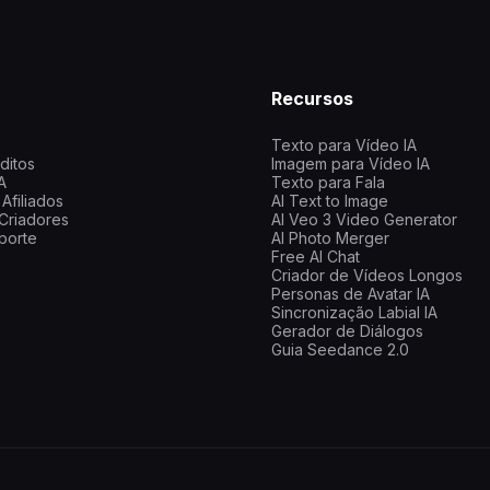
a
Recursos
Texto para Vídeo IA
ditos
Imagem para Vídeo IA
A
Texto para Fala
Afiliados
AI Text to Image
Criadores
AI Veo 3 Video Generator
porte
AI Photo Merger
Free AI Chat
Criador de Vídeos Longos
Personas de Avatar IA
Sincronização Labial IA
Gerador de Diálogos
Guia Seedance 2.0