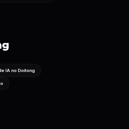
ng
de IA no Doitong
io