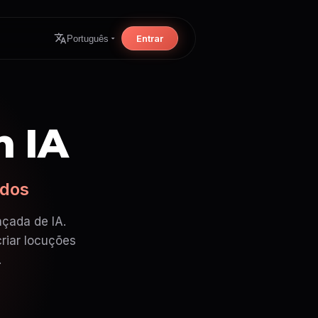
Entrar
Português
m IA
ndos
nçada de IA.
riar locuções
.