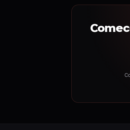
Comece
Co