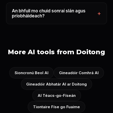
An bhfuil mo chuid sonraí slán agus
príobháideach?
More AI tools from Doitong
Sioncronú Beol AI
Gineadóir Comhrá AI
Gineadóir Abhatár AI ar Doitong
AI Téacs-go-Físeán
Tiontaire Físe go Fuaime