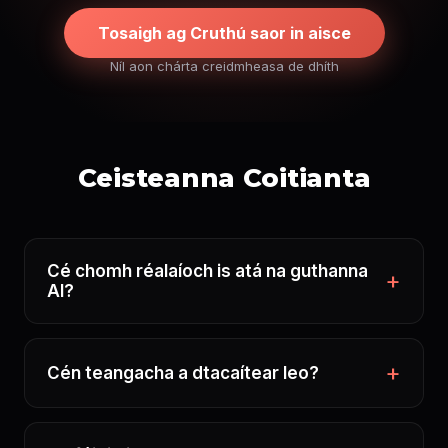
Tosaigh ag Cruthú saor in aisce
Níl aon chárta creidmheasa de dhíth
Ceisteanna Coitianta
Cé chomh réalaíoch is atá na guthanna
AI?
Cén teangacha a dtacaítear leo?