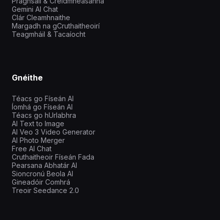
Praghsáil & Creidmheasanna
Gemini AI Chat
Clár Cleamhnaithe
Margadh na gCruthaitheoirí
Teagmháil & Tacaíocht
Gnéithe
Téacs go Físeán AI
Íomhá go Físeán AI
Téacs go hUrlabhra
AI Text to Image
AI Veo 3 Video Generator
AI Photo Merger
Free AI Chat
Cruthaitheoir Físeán Fada
Pearsana Abhatár AI
Sioncronú Beola AI
Gineadóir Comhrá
Treoir Seedance 2.0