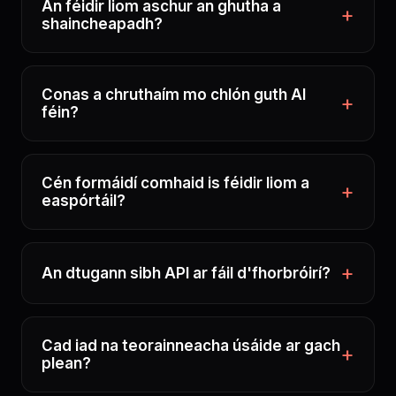
An féidir liom aschur an ghutha a
shaincheapadh?
Conas a chruthaím mo chlón guth AI
féin?
Cén formáidí comhaid is féidir liom a
easpórtáil?
An dtugann sibh API ar fáil d'fhorbróirí?
Cad iad na teorainneacha úsáide ar gach
plean?