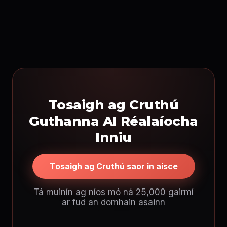
Tosaigh ag Cruthú
Guthanna AI Réalaíocha
Inniu
Tosaigh ag Cruthú saor in aisce
Tá muinín ag níos mó ná 25,000 gairmí
ar fud an domhain asainn