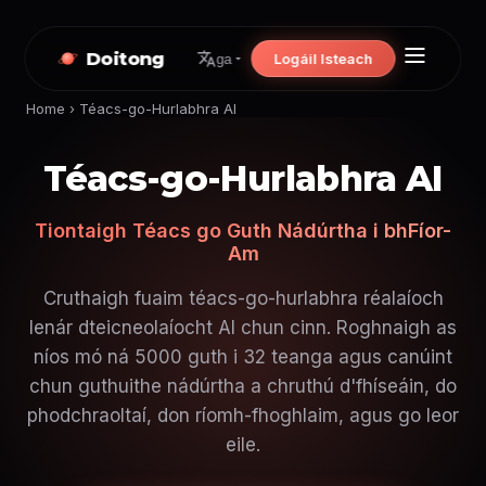
Doitong
Logáil Isteach
ga
Home
›
Téacs-go-Hurlabhra AI
Téacs-go-Hurlabhra AI
Tiontaigh Téacs go Guth Nádúrtha i bhFíor-
Am
Cruthaigh fuaim téacs-go-hurlabhra réalaíoch
lenár dteicneolaíocht AI chun cinn. Roghnaigh as
níos mó ná 5000 guth i 32 teanga agus canúint
chun guthuithe nádúrtha a chruthú d'fhíseáin, do
phodchraoltaí, don ríomh-fhoghlaim, agus go leor
eile.