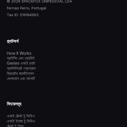
© 2026 SPACEFOX UNIPESSOAL LDA
Fernao Ferro, Portugal
Tax ID: 519184963
প্ল্যাটফর্ম
How It Works
প্রাইসিং এবং ক্রেডিট
Gemini এআই চ্যাট
অ্যাফিলিয়েট প্রোগ্রাম
ক্রিয়েটর মার্কেটপ্লেস
যোগাযোগ এবং সাপোর্ট
ফিচারসমূহ
এআই টেক্সট টু ভিডিও
এআই ইমেজ টু ভিডিও
টেক্সট টু স্পিচ