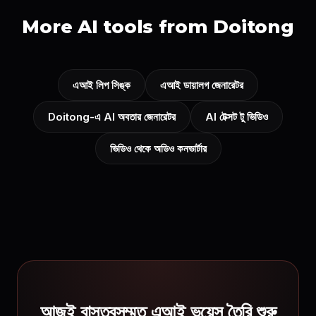
More AI tools from Doitong
এআই লিপ সিঙ্ক
এআই ডায়ালগ জেনারেটর
Doitong-এ AI অবতার জেনারেটর
AI টেক্সট টু ভিডিও
ভিডিও থেকে অডিও কনভার্টার
আজই বাস্তবসম্মত এআই ভয়েস তৈরি শুরু