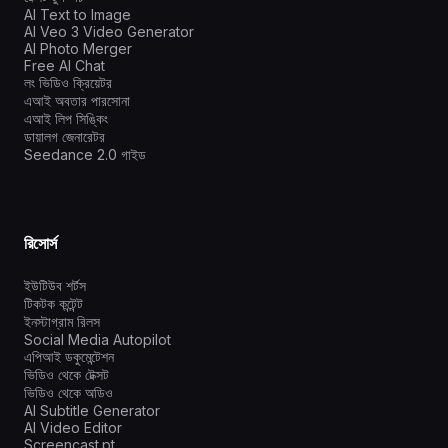
AI Text to Image
AI Veo 3 Video Generator
AI Photo Merger
Free AI Chat
লং ভিডিও ক্রিয়েটর
এআই অবতার পারসোনা
এআই লিপ সিঙ্কিং
ডায়ালগ জেনারেটর
Seedance 2.0 গাইড
রিসোর্স
ইউটিউব শর্টস
টিকটক কন্টেন্ট
ইনস্টাগ্রাম রিলস
Social Media Autopilot
এপিআই ডকুমেন্টেশন
ভিডিও থেকে টেক্সট
ভিডিও থেকে অডিও
AI Subtitle Generator
AI Video Editor
Screencast.pt