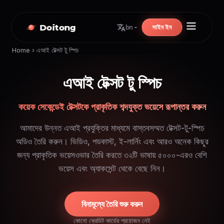
Doitong
সাইন ইন
bn
Home
›
এআই টেক্সট টু স্পিচ
এআই টেক্সট টু স্পিচ
কয়েক সেকেন্ডেই টেক্সটকে প্রাকৃতিক শব্দযুক্ত ভয়েসে রূপান্তর করুন
আমাদের উন্নত এআই প্রযুক্তির মাধ্যমে বাস্তবসম্মত টেক্সট-টু-স্পিচ
অডিও তৈরি করুন। ভিডিও, পডকাস্ট, ই-লার্নিং এবং আরও অনেক কিছুর
জন্য প্রাকৃতিক ভয়েসওভার তৈরি করতে ৩২টি ভাষায় ৫০০০-এরও বেশি
ভয়েস এবং অ্যাকসেন্ট থেকে বেছে নিন।
বিনামূল্যে তৈরি শুরু করুন
কোনো ক্রেডিট কার্ডের প্রয়োজন নেই