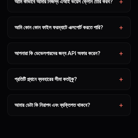
আমি কীভাবে আমার নিজস্ব এআই ভয়েস ক্লোন তৈরি করব?
আমি কোন কোন ফাইল ফরম্যাটে এক্সপোর্ট করতে পারি?
আপনারা কি ডেভেলপারদের জন্য API অফার করেন?
প্রতিটি প্ল্যানে ব্যবহারের সীমা কতটুকু?
আমার ডেটা কি নিরাপদ এবং ব্যক্তিগত থাকবে?