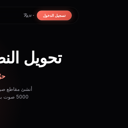
تسجيل الدخول
ar
تحويل النص
حو
أنشئ مقاطع صوتية