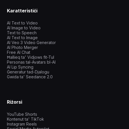
Karatteristiċi
AI Text to Video
AI Image to Video
Text to Speech
AI Text to Image
AI Veo 3 Video Generator
AI Photo Merger
Free AI Chat
Ħallieq ta' Vidjows fit-Tul
Personas tal-Avatars bl-AI
AI Lip Syncing
Ġeneratur tad-Djalogu
Gwida ta' Seedance 2.0
Riżorsi
YouTube Shorts
Kontenut ta' TikTok
Instagram Reels
Social Media Autopilot