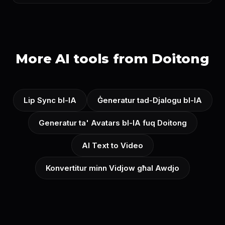
More AI tools from Doitong
Lip Sync bl-IA
Ġeneratur tad-Djalogu bl-IA
Generatur ta' Avatars bl-IA fuq Doitong
AI Text to Video
Konvertitur minn Vidjow għal Awdjo