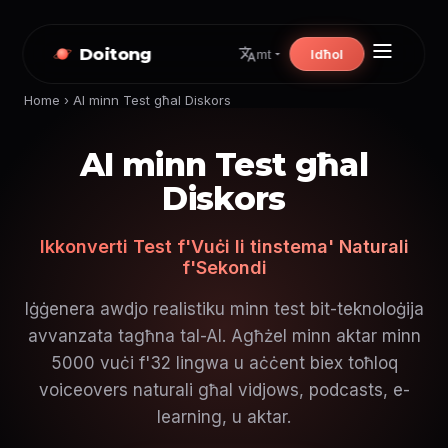
Doitong
Idħol
mt
Home
›
AI minn Test għal Diskors
AI minn Test għal
Diskors
Ikkonverti Test f'Vuċi li tinstema' Naturali
f'Sekondi
Iġġenera awdjo realistiku minn test bit-teknoloġija
avvanzata tagħna tal-AI. Agħżel minn aktar minn
5000 vuċi f'32 lingwa u aċċent biex toħloq
voiceovers naturali għal vidjows, podcasts, e-
learning, u aktar.