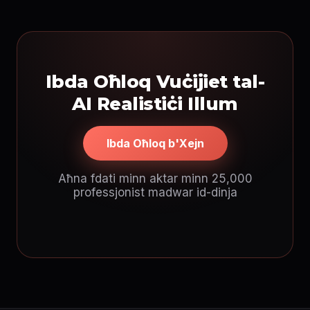
Ibda Oħloq Vuċijiet tal-
AI Realistiċi Illum
Ibda Oħloq b'Xejn
Aħna fdati minn aktar minn 25,000
professjonist madwar id-dinja