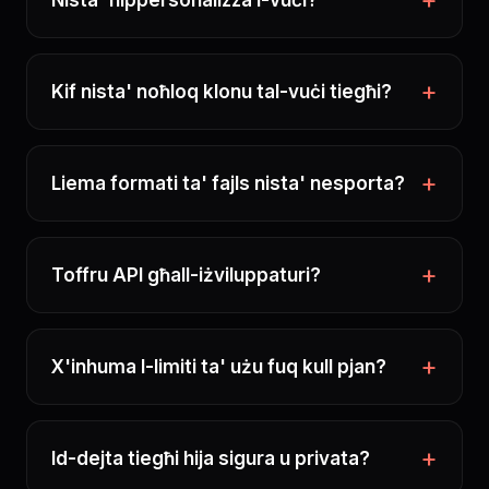
Nista' nippersonalizza l-vuċi?
Kif nista' noħloq klonu tal-vuċi tiegħi?
Liema formati ta' fajls nista' nesporta?
Toffru API għall-iżviluppaturi?
X'inhuma l-limiti ta' użu fuq kull pjan?
Id-dejta tiegħi hija sigura u privata?