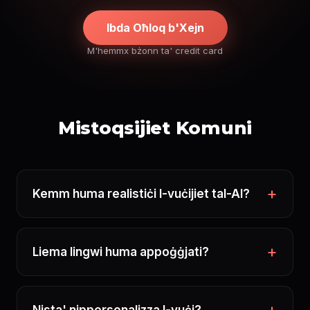
Ibda Oħloq b'Xejn
M'hemmx bżonn ta' credit card
Mistoqsijiet Komuni
Kemm huma realistiċi l-vuċijiet tal-AI?
Liema lingwi huma appoġġjati?