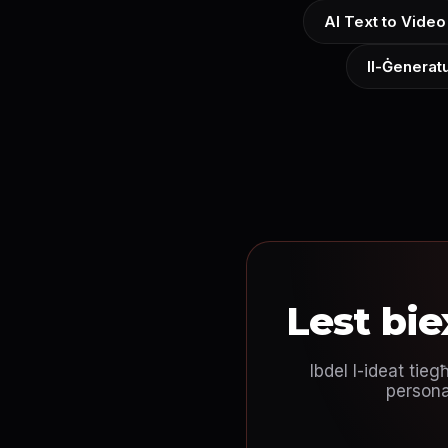
AI Text to Video
Il-Ġenerat
Lest bi
Ibdel l-ideat tie
persona