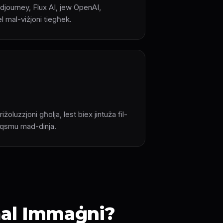
idjourney, Flux AI, jew OpenAI,
el mal-viżjoni tiegħek.
iżoluzzjoni għolja, lest biex jintuża fil-
taqsmu mad-dinja.
għal Immaġni?