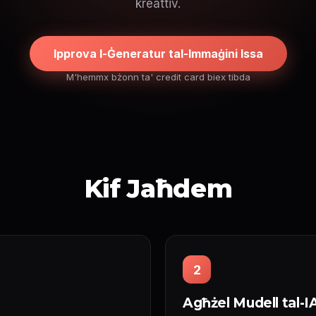
kreattiv.
Ipprova l-Ġeneratur tal-Immaġini Issa
M'hemmx bżonn ta' credit card biex tibda
Kif Jaħdem
2
Agħżel Mudell tal-IA