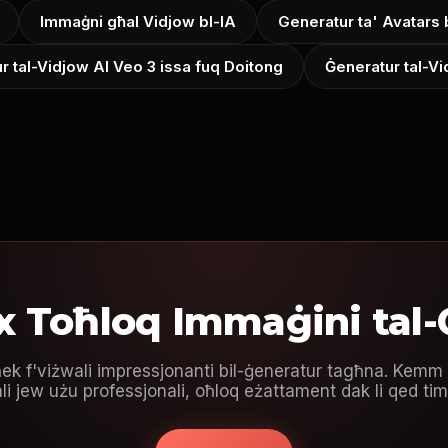
Immaġni għal Vidjow bl-IA
Generatur ta' Avatars 
ur tal-Vidjow AI Veo 3 issa fuq Doitong
Ġeneratur tal-V
ex Toħloq Immaġini tal
għek f'viżwali impressjonanti bil-ġeneratur tagħna. Kemm 
li jew użu professjonali, oħloq eżattament dak li qed ti