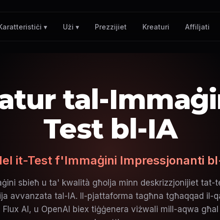
Prezzijiet
Kreaturi
Affiljati
Karatteristiċi ▾
Użi ▾
atur tal-Immaġin
Test bl-IA
del it-Test f'Immaġini Impressjonanti bl
ni sbieħ u ta' kwalità għolja minn deskrizzjonijiet tat-te
ija avvanzata tal-IA. Il-pjattaforma tagħna tgħaqqad il-
 Flux AI, u OpenAI biex tiġġenera viżwali mill-aqwa għal 