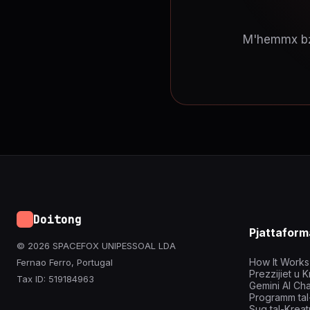
M'hemmx bżon
Doitong
Pjattaform
© 2026 SPACEFOX UNIPESSOAL LDA
How It Works
Fernao Ferro, Portugal
Prezzijiet u K
Tax ID: 519184963
Gemini AI Cha
Programm tal-A
Suq tal-Kreat