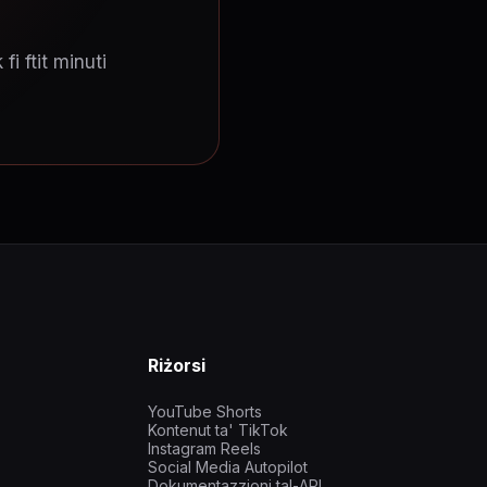
i ftit minuti
Riżorsi
YouTube Shorts
Kontenut ta' TikTok
Instagram Reels
Social Media Autopilot
Dokumentazzjoni tal-API