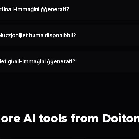
irfina l-immaġini ġġenerati?
oluzzjonijiet huma disponibbli?
jiet għall-immaġini ġġenerati?
ore AI tools from Doito