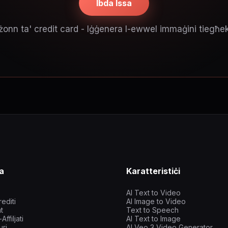
Ibda Issa
n ta' credit card - Iġġenera l-ewwel immaġini tiegħek f
a
Karatteristiċi
AI Text to Video
rediti
AI Image to Video
t
Text to Speech
ffiljati
AI Text to Image
uri
AI Veo 3 Video Generator