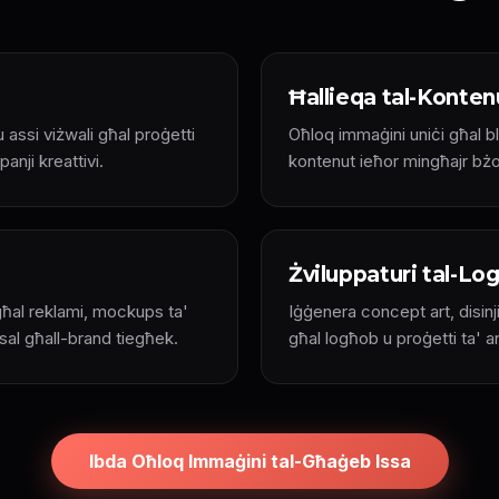
Ħallieqa tal-Konten
u assi viżwali għal proġetti
Oħloq immaġini uniċi għal bl
anji kreattivi.
kontenut ieħor mingħajr bżonn
Żviluppaturi tal-Log
 għal reklami, mockups ta'
Iġġenera concept art, disinji
sal għall-brand tiegħek.
għal logħob u proġetti ta' a
Ibda Oħloq Immaġini tal-Għaġeb Issa