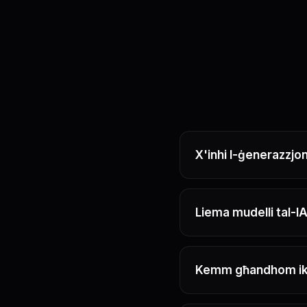
X'inhi l-ġenerazzjon
Liema mudelli tal-I
Kemm għandhom ikun