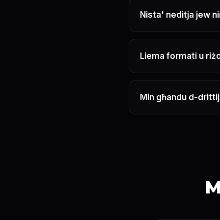
Nista' neditja jew n
Liema formati u riż
Min għandu d-dritti
M