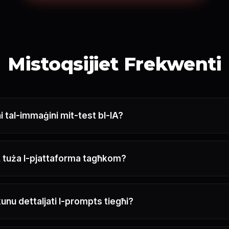
Mistoqsijiet Frekwenti
i tal-immaġini mit-test bl-IA?
A tuża l-pjattaforma tagħkom?
u dettaljati l-prompts tiegħi?