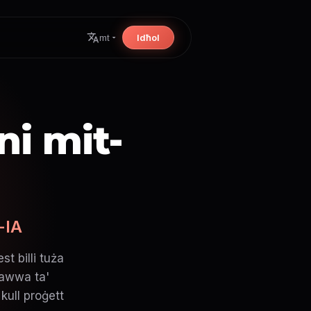
Idħol
mt
i mit-
-IA
st billi tuża
qawwa ta'
kull proġett