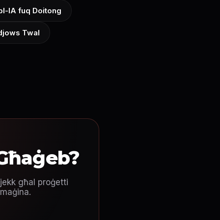
bl-IA fuq Doitong
idjows Twal
-Għaġeb?
jekk għal proġetti
mmaġina.