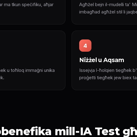
ktar ma tkun speċifiku, aħjar
Agħżel bejn il-mudelli ta' M
imbagħad agħżel stil li jaqb
4
Niżżel u Aqsam
ħek u toħloq immaġni unika
Issejvja l-ħolqien tiegħek b'r
ek.
proġetti tiegħek jew biex 
ibbenefika mill-IA Test 