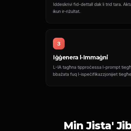
Iddeskrivi fid-dettall dak li trid tara. A
ikun ir-riżultat.
3
Iġġenera l-Immaġni
L-IA tagħna tipproċessa l-prompt tieg
bbażata fuq l-ispeċifikazzjonijiet tiegħ
Min Jista' J