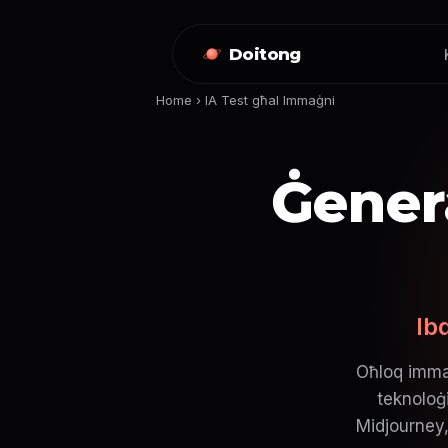
Doitong
Home
›
IA Test għal Immaġni
Ġener
Ib
Oħloq immaġi
teknoloġ
Midjourney,