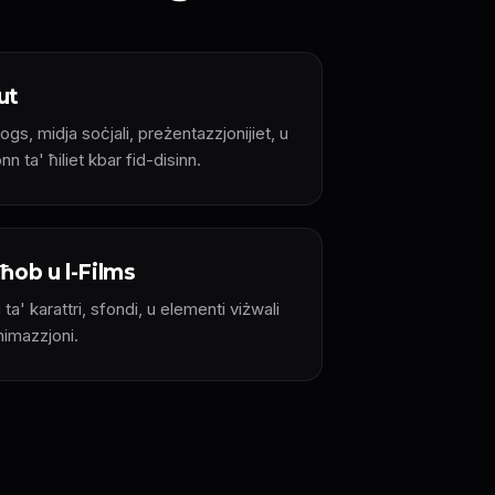
ut
ogs, midja soċjali, preżentazzjonijiet, u
 ta' ħiliet kbar fid-disinn.
ħob u l-Films
 ta' karattri, sfondi, u elementi viżwali
nimazzjoni.