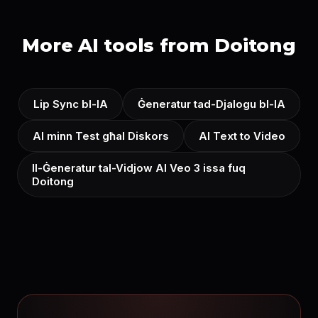
More AI tools from Doitong
Lip Sync bl-IA
Ġeneratur tad-Djalogu bl-IA
AI minn Test għal Diskors
AI Text to Video
Il-Ġeneratur tal-Vidjow AI Veo 3 issa fuq
Doitong