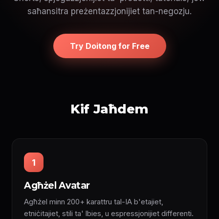
saħansitra preżentazzjonijiet tan-negozju.
Try Doitong for Free
Kif Jaħdem
1
Agħżel Avatar
Agħżel minn 200+ karattru tal-IA b'etajiet,
etniċitajiet, stili ta' lbies, u espressjonijiet differenti.