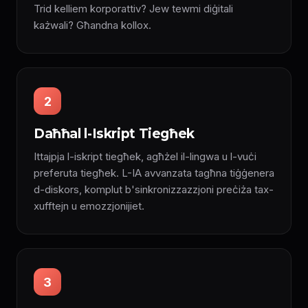
Trid kelliem korporattiv? Jew tewmi diġitali
każwali? Għandna kollox.
2
Daħħal l-Iskript Tiegħek
Ittajpja l-iskript tiegħek, agħżel il-lingwa u l-vuċi
preferuta tiegħek. L-IA avvanzata tagħna tiġġenera
d-diskors, komplut b'sinkronizzazzjoni preċiża tax-
xufftejn u emozzjonijiet.
3