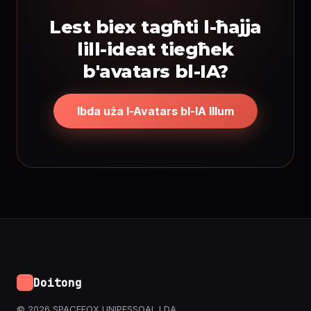
Lest biex tagħti l-ħajja
lill-ideat tiegħek
b'avatars bl-IA?
Ibda uża l-Avatars bl-IA Illum
Doitong
© 2026 SPACEFOX UNIPESSOAL LDA