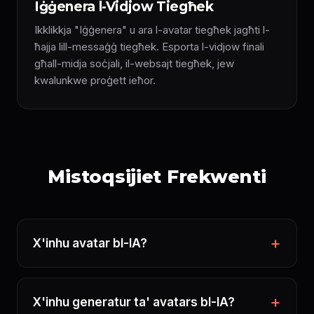
Iġġenera l-Vidjow Tiegħek
Ikklikkja "Iġġenera" u ara l-avatar tiegħek jagħti l-
ħajja lill-messaġġ tiegħek. Esporta l-vidjow finali
għall-midja soċjali, il-websajt tiegħek, jew
kwalunkwe proġett ieħor.
Mistoqsijiet Frekwenti
X'inhu avatar bl-IA?
X'inhu generatur ta' avatars bl-IA?