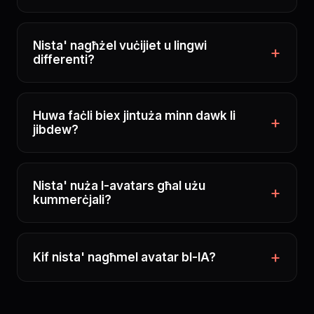
Nista' nagħżel vuċijiet u lingwi
differenti?
Huwa faċli biex jintuża minn dawk li
jibdew?
Nista' nuża l-avatars għal użu
kummerċjali?
Kif nista' nagħmel avatar bl-IA?