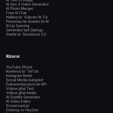
AI Veo 3 Video Generator
AI Photo Merger
Free AI Chat
Ħallieq ta' Vidjows fit-Tul
Personas tal-Avatars bl-AI
AI Lip Syncing
Ġeneratur tad-Djalogu
Gwida ta' Seedance 2.0
Riżorsi
YouTube Shorts
Kontenut ta' TikTok
Instagram Reels
Social Media Autopilot
Dokumentazzjoni tal-API
Vidjow għal Test
Vidjow għal Awdjo
AI Subtitle Generator
AI Video Editor
Screencast.pt
Doitong vs HeyGen