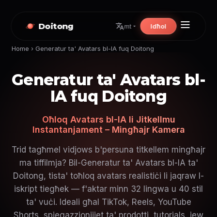
Doitong
Idħol
mt
Home
›
Generatur ta' Avatars bl-IA fuq Doitong
Generatur ta' Avatars bl-
IA fuq Doitong
Oħloq Avatars bl-IA li Jitkellmu
Instantanjament – Mingħajr Kamera
Trid tagħmel vidjows b'persuna titkellem mingħajr
ma tiffilmja? Bil-Generatur ta' Avatars bl-IA ta'
Doitong, tista' toħloq avatars realistiċi li jaqraw l-
iskript tiegħek — f'aktar minn 32 lingwa u 40 stil
ta' vuċi. Ideali għal TikTok, Reels, YouTube
Shorts, spjegazzjonijiet ta' prodotti, tutorials, jew