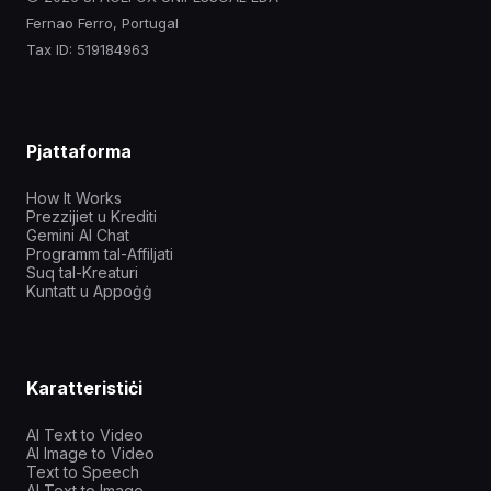
Fernao Ferro, Portugal
Tax ID: 519184963
Pjattaforma
How It Works
Prezzijiet u Krediti
Gemini AI Chat
Programm tal-Affiljati
Suq tal-Kreaturi
Kuntatt u Appoġġ
Karatteristiċi
AI Text to Video
AI Image to Video
Text to Speech
AI Text to Image