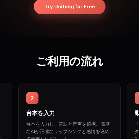
Try Doitong for Free
ご利用の流れ
2
台本を入力
台本を入力し、言語と音声を選択。高度
ス
なAIが正確なリップシンクと感情を込め
で
て音声を生成します。