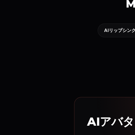
M
AIリップシン
AIアバ