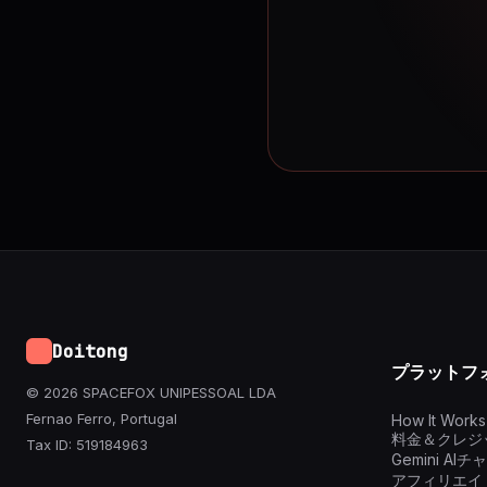
Doitong
プラットフ
© 2026 SPACEFOX UNIPESSOAL LDA
Fernao Ferro, Portugal
How It Works
料金＆クレジ
Tax ID: 519184963
Gemini AI
アフィリエイ