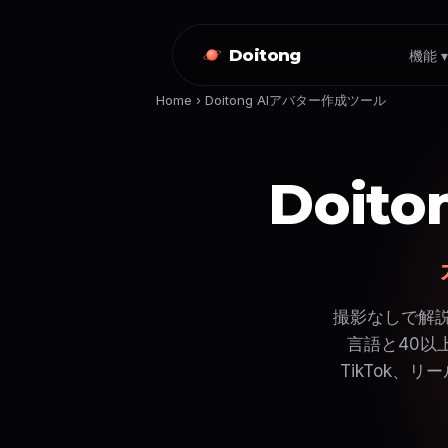
Doitong
機能 
Home
›
Doitong AIアバター作成ツール
Doit
撮影なしで解説
言語と40以
TikTok、