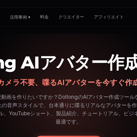
料金
クリエイター
アフィリエイト
▾
活用事例 ▾
ong AIアバター
カメラ不要、喋るAIアバターを今すぐ作
動画を作りたいですか？DoitongのAIアバター作成ツール
上の音声スタイルで、台本通りに喋るリアルなアバターを
リール、YouTubeショート、製品紹介、チュートリアル、ビ
最適です。