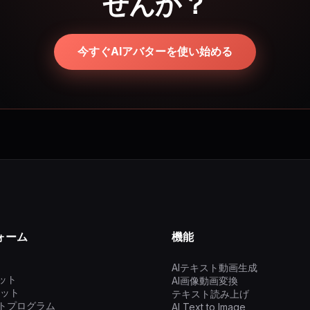
せんか？
今すぐAIアバターを使い始める
ォーム
機能
AIテキスト動画生成
ット
AI画像動画変換
チャット
テキスト読み上げ
トプログラム
AI Text to Image