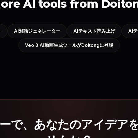
ore AI tools from Doito
ク
AI対話ジェネレーター
AIテキスト読み上げ
AI
Veo 3 AI動画生成ツールがDoitongに登場
ターで、あなたのアイデア