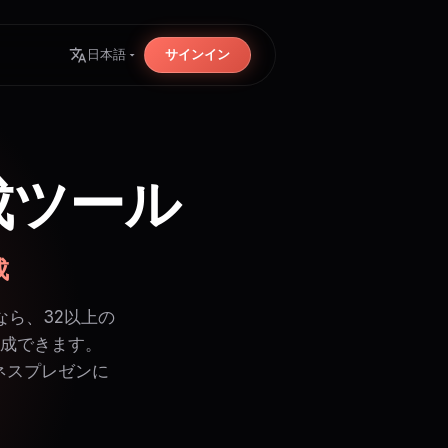
サインイン
日本語
作成ツール
成
なら、32以上の
作成できます。
ジネスプレゼンに