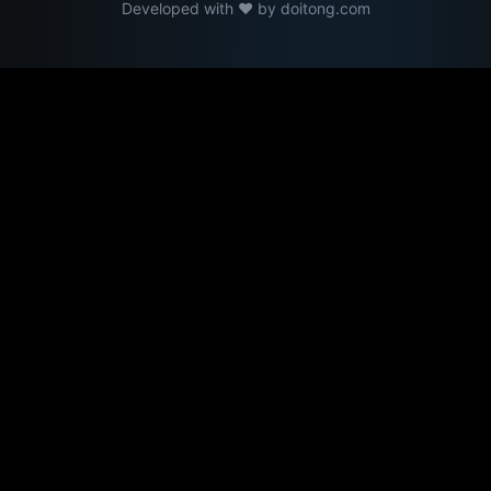
Developed with ❤️ by
doitong.com