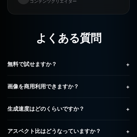
コンテンツクリエイター
よくある質問
無料で試せますか？
+
はい！新規ユーザーにはNano Banana Proの機能を試
画像を商用利用できますか？
+
せる無料クレジットが付与されます。
もちろんです。生成したすべての画像の完全な商用利用
生成速度はどのくらいですか？
+
権を所有できます。
Nano Banana Proは高解像度画像を10秒以内に生成し
アスペクト比はどうなっていますか？
+
ます。競合他社よりも大幅に高速です。