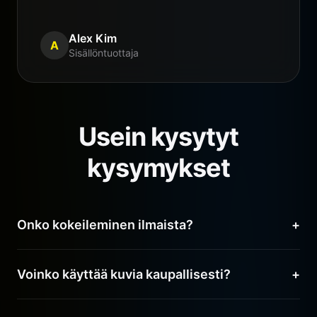
Alex Kim
A
Sisällöntuottaja
Usein kysytyt
kysymykset
Onko kokeileminen ilmaista?
+
Kyllä! Uudet käyttäjät saavat ilmaisia krediittejä
Voinko käyttää kuvia kaupallisesti?
+
Nano Banana Pron ominaisuuksien testaamiseen.
Ehdottomasti. Omistat täydet kaupalliset oikeudet