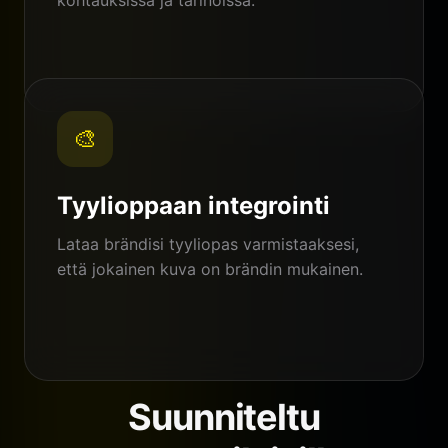
🎨
Tyylioppaan integrointi
Lataa brändisi tyyliopas varmistaaksesi,
että jokainen kuva on brändin mukainen.
Suunniteltu