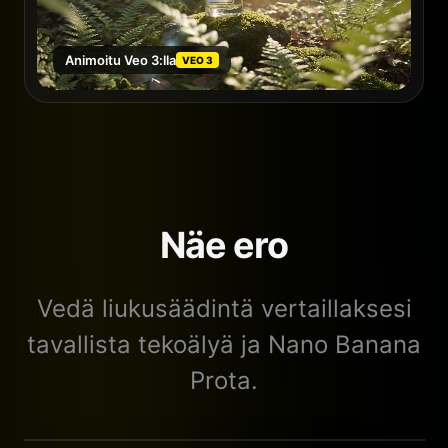
Animoitu Veo 3:lla
VEO 3
Näe ero
Vedä liukusäädintä vertaillaksesi
tavallista tekoälyä ja Nano Banana
Prota.