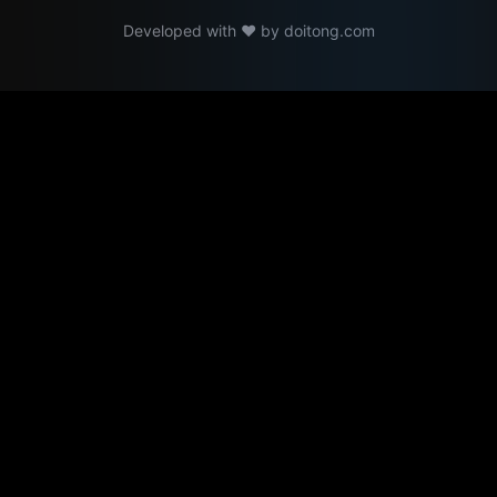
Developed with ❤️ by
doitong.com