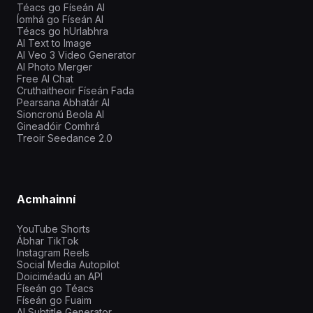
Téacs go Físeán AI
Íomhá go Físeán AI
Téacs go hUrlabhra
AI Text to Image
AI Veo 3 Video Generator
AI Photo Merger
Free AI Chat
Cruthaitheoir Físeán Fada
Pearsana Abhatár AI
Sioncronú Beola AI
Gineadóir Comhrá
Treoir Seedance 2.0
Acmhainní
YouTube Shorts
Ábhar TikTok
Instagram Reels
Social Media Autopilot
Doiciméadú an API
Físeán go Téacs
Físeán go Fuaim
AI Subtitle Generator