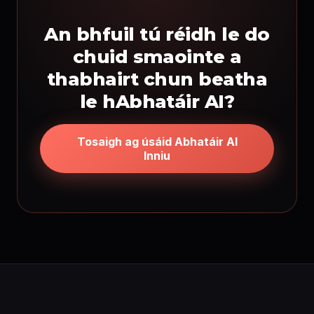
An bhfuil tú réidh le do
chuid smaointe a
thabhairt chun beatha
le hAbhatáir AI?
Tosaigh ag úsáid Abhatáir AI
Inniu