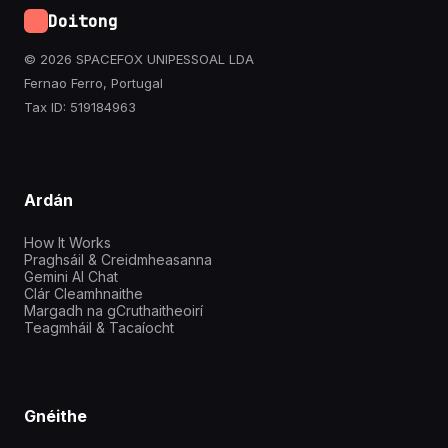
Doitong
© 2026 SPACEFOX UNIPESSOAL LDA
Fernao Ferro, Portugal
Tax ID: 519184963
Ardán
How It Works
Praghsáil & Creidmheasanna
Gemini AI Chat
Clár Cleamhnaithe
Margadh na gCruthaitheoirí
Teagmháil & Tacaíocht
Gnéithe