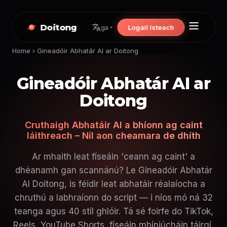
Doitong
Logáil Isteach
ga
Home
›
Gineadóir Abhatár AI ar Doitong
Gineadóir Abhatár AI ar
Doitong
Cruthaigh Abhatáir AI a bhíonn ag caint
láithreach – Níl aon cheamara de dhíth
Ar mhaith leat físeáin 'ceann ag caint' a
dhéanamh gan scannánú? Le Gineadóir Abhatár
AI Doitong, is féidir leat abhatáir réalaíocha a
chruthú a labhraíonn do script — i níos mó ná 32
teanga agus 40 stíl ghlóir. Tá sé foirfe do TikTok,
Reels, YouTube Shorts, físeáin mhíniúcháin táirgí,