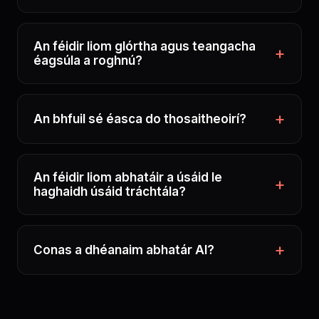
An féidir liom glórtha agus teangacha
éagsúla a roghnú?
An bhfuil sé éasca do thosaitheoirí?
An féidir liom abhatáir a úsáid le
haghaidh úsáid tráchtála?
Conas a dhéanaim abhatár AI?