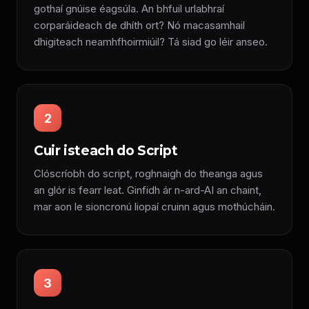
gothaí gnúise éagsúla. An bhfuil urlabhraí
corparáideach de dhíth ort? Nó macasamhail
dhigiteach neamhfhoirmiúil? Tá siad go léir anseo.
2
Cuir isteach do Script
Clóscríobh do script, roghnaigh do theanga agus
an glór is fearr leat. Ginfidh ár n-ard-AI an chaint,
mar aon le sioncronú liopaí cruinn agus mothúcháin.
3