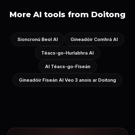
More AI tools from Doitong
Sioncronú Beol AI
Gineadóir Comhrá AI
Téacs-go-Hurlabhra AI
AI Téacs-go-Físeán
Gineadóir Físeán AI Veo 3 anois ar Doitong