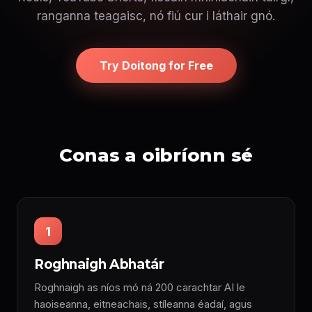
ranganna teagaisc, nó fiú cur i láthair gnó.
Try Doitong for Free
Conas a oibríonn sé
1
Roghnaigh Abhatár
Roghnaigh as níos mó ná 200 carachtar AI le
haoiseanna, eitneachais, stíleanna éadaí, agus