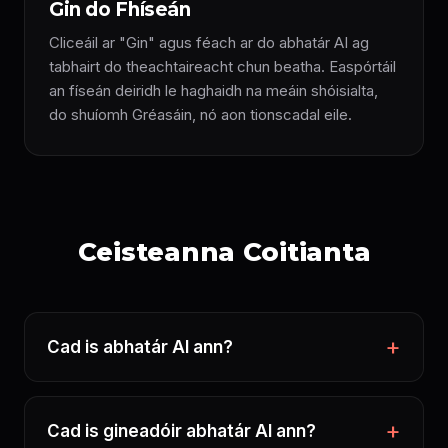
Gin do Fhíseán
Cliceáil ar "Gin" agus féach ar do abhatár AI ag
tabhairt do theachtaireacht chun beatha. Easpórtáil
an físeán deiridh le haghaidh na meáin shóisialta,
do shuíomh Gréasáin, nó aon tionscadal eile.
Ceisteanna Coitianta
Cad is abhatár AI ann?
Cad is gineadóir abhatár AI ann?