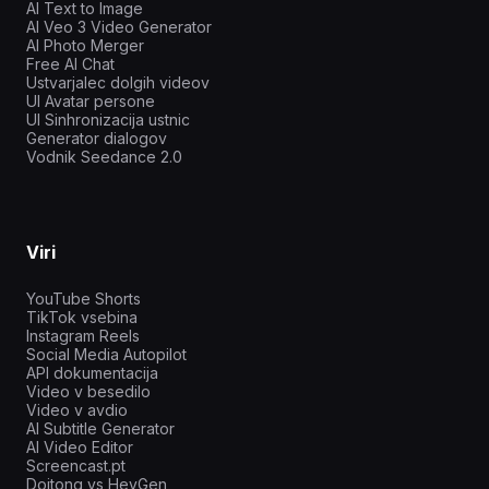
AI Text to Image
AI Veo 3 Video Generator
AI Photo Merger
Free AI Chat
Ustvarjalec dolgih videov
UI Avatar persone
UI Sinhronizacija ustnic
Generator dialogov
Vodnik Seedance 2.0
Viri
YouTube Shorts
TikTok vsebina
Instagram Reels
Social Media Autopilot
API dokumentacija
Video v besedilo
Video v avdio
AI Subtitle Generator
AI Video Editor
Screencast.pt
Doitong vs HeyGen