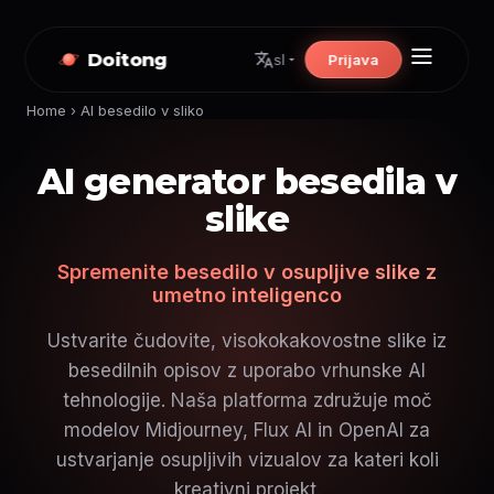
Doitong
Prijava
sl
Home
›
AI besedilo v sliko
AI generator besedila v
slike
Spremenite besedilo v osupljive slike z
umetno inteligenco
Ustvarite čudovite, visokokakovostne slike iz
besedilnih opisov z uporabo vrhunske AI
tehnologije. Naša platforma združuje moč
modelov Midjourney, Flux AI in OpenAI za
ustvarjanje osupljivih vizualov za kateri koli
kreativni projekt.