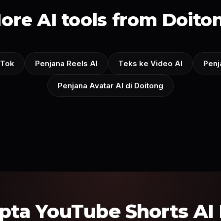
ore AI tools from Doito
kTok
Penjana Reels AI
Teks ke Video AI
Penj
Penjana Avatar AI di Doitong
pta YouTube Shorts AI H