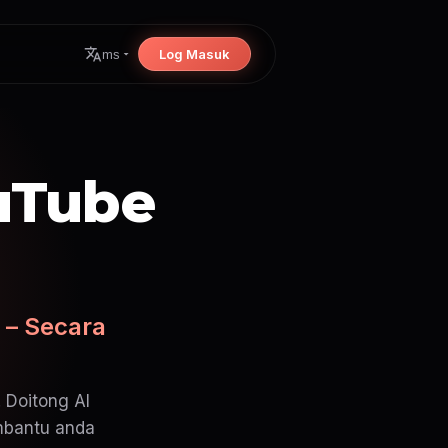
Log Masuk
ms
uTube
 – Secara
 Doitong AI
embantu anda