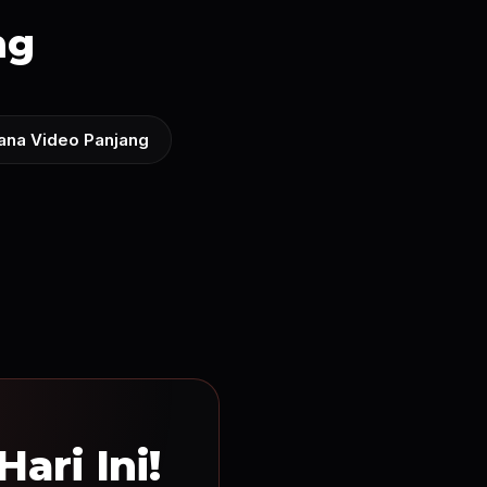
ng
ana Video Panjang
ari Ini!