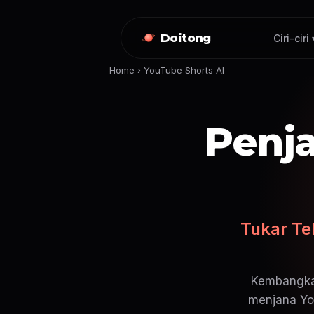
Doitong
Ciri-ciri 
Home
›
YouTube Shorts AI
Penj
Tukar Te
Kembangkan
menjana You