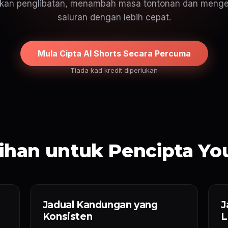
kan penglibatan, menambah masa tontonan dan men
saluran dengan lebih cepat.
Mula Cipta AI Shorts Secara Percuma
Tiada kad kredit diperlukan
ihan untuk Pencipta Y
Jadual Kandungan yang
J
Konsisten
L