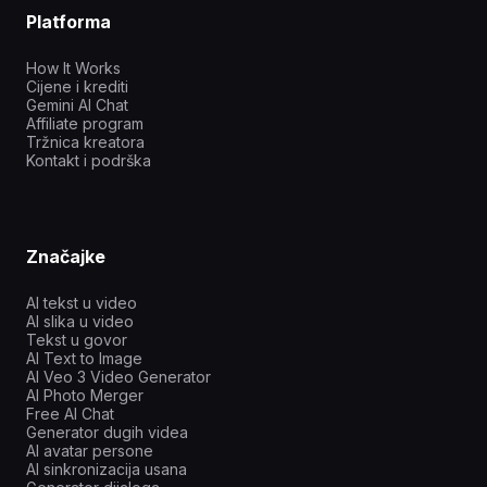
Platforma
How It Works
Cijene i krediti
Gemini AI Chat
Affiliate program
Tržnica kreatora
Kontakt i podrška
Značajke
AI tekst u video
AI slika u video
Tekst u govor
AI Text to Image
AI Veo 3 Video Generator
AI Photo Merger
Free AI Chat
Generator dugih videa
AI avatar persone
AI sinkronizacija usana