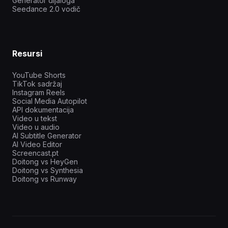
Generator dijaloga
Seedance 2.0 vodič
Resursi
YouTube Shorts
TikTok sadržaj
Instagram Reels
Social Media Autopilot
API dokumentacija
Video u tekst
Video u audio
AI Subtitle Generator
AI Video Editor
Screencast.pt
Doitong vs HeyGen
Doitong vs Synthesia
Doitong vs Runway