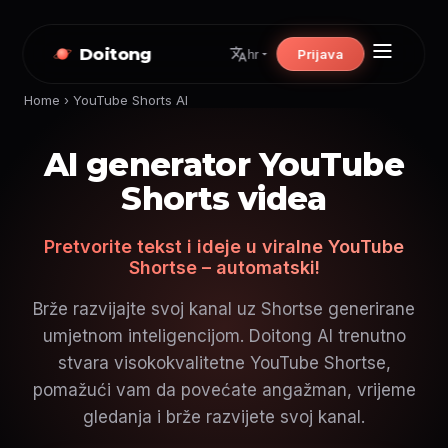
Doitong
Prijava
hr
Home
›
YouTube Shorts AI
AI generator YouTube
Shorts videa
Pretvorite tekst i ideje u viralne YouTube
Shortse – automatski!
Brže razvijajte svoj kanal uz Shortse generirane
umjetnom inteligencijom. Doitong AI trenutno
stvara visokokvalitetne YouTube Shortse,
pomažući vam da povećate angažman, vrijeme
gledanja i brže razvijete svoj kanal.