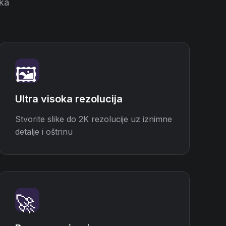
ika
🖼️
Ultra visoka rezolucija
Stvorite slike do 2K rezolucije uz iznimne
detalje i oštrinu
🚀