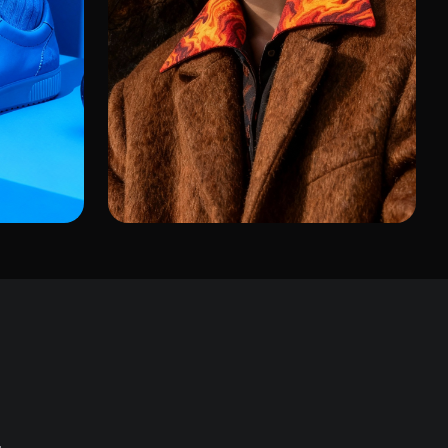
Modni portret
ce s
Plavokosi model u teksturiranom
ziciji
smeđem kaputu s ovratnikom s
uzorkom plamena