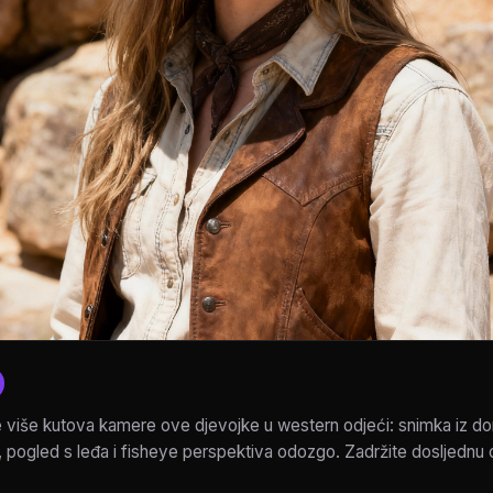
e više kutova kamere ove djevojke u western odjeći: snimka iz do
, pogled s leđa i fisheye perspektiva odozgo. Zadržite dosljednu 