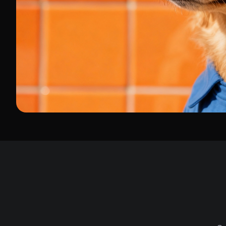
Stilizirani portret
Zlatni retriver s plavom kapom i u majici s kapuljačom na 
pozadini