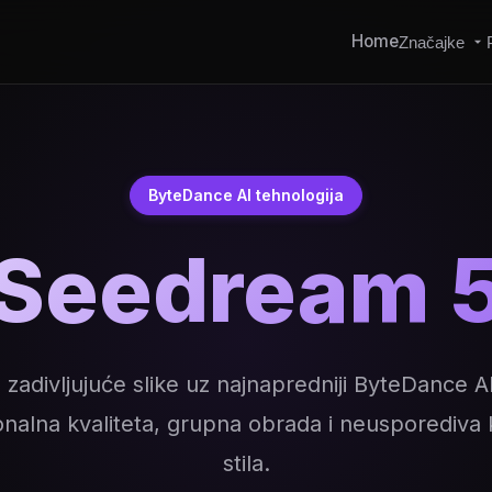
Home
Značajke
ByteDance AI tehnologija
Seedream 
e zadivljujuće slike uz najnapredniji ByteDance A
onalna kvaliteta, grupna obrada i neusporediva 
stila.