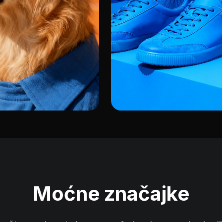
Fotografija proizvoda
jarkoj narančastoj
Monokromatske plave tenisi
jabukama u umjetničkoj kompo
Moćne značajke