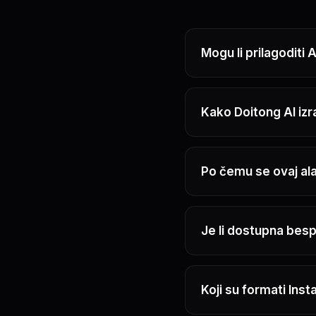
Mogu li prilagoditi
Kako Doitong AI iz
Po čemu se ovaj ala
Je li dostupna besp
Koji su formati Ins