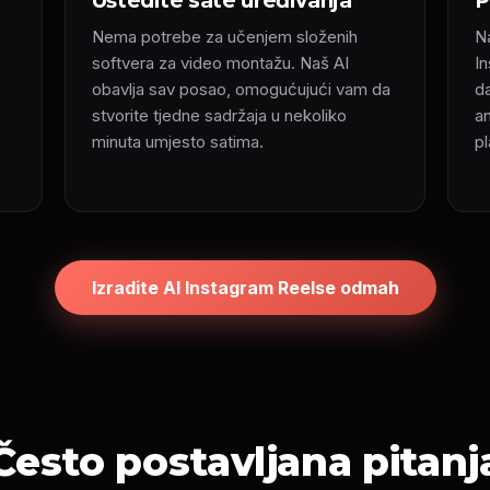
Uštedite sate uređivanja
P
Nema potrebe za učenjem složenih
Na
softvera za video montažu. Naš AI
I
obavlja sav posao, omogućujući vam da
d
stvorite tjedne sadržaja u nekoliko
a
minuta umjesto satima.
p
Izradite AI Instagram Reelse odmah
Često postavljana pitanj