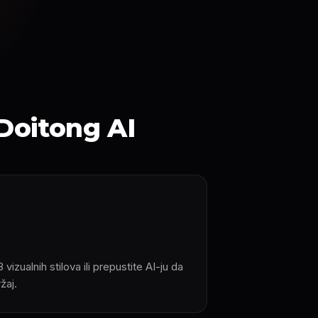
 Doitong AI
izualnih stilova ili prepustite AI-ju da
žaj.