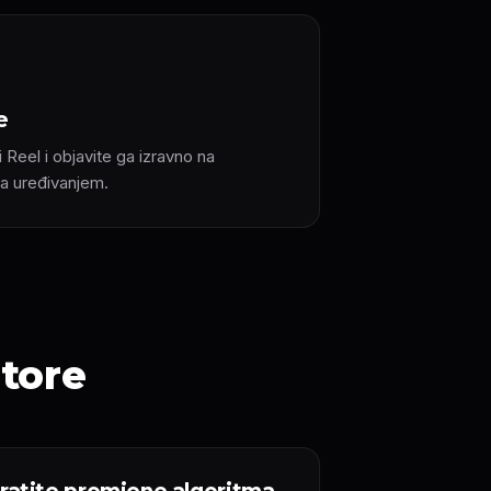
e
 Reel i objavite ga izravno na
a uređivanjem.
atore