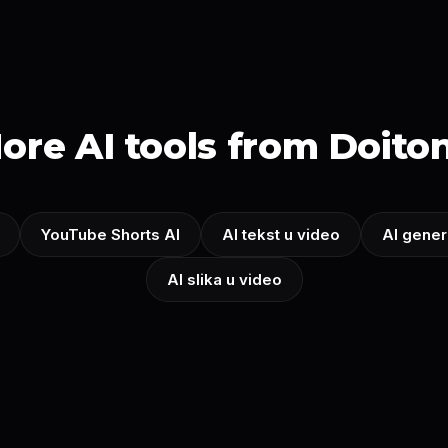
ore AI tools from Doito
YouTube Shorts AI
AI tekst u video
AI gener
AI slika u video