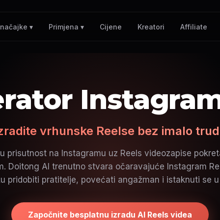
Cijene
Kreatori
Affiliate
načajke ▾
Primjena ▾
rator Instagra
zradite vrhunske Reelse bez imalo tru
ju prisutnost na Instagramu uz Reels videozapise pokr
om. Doitong AI trenutno stvara očaravajuće Instagram Re
 pridobiti pratitelje, povećati angažman i istaknuti se u
Započnite besplatnu izradu AI Reels videa