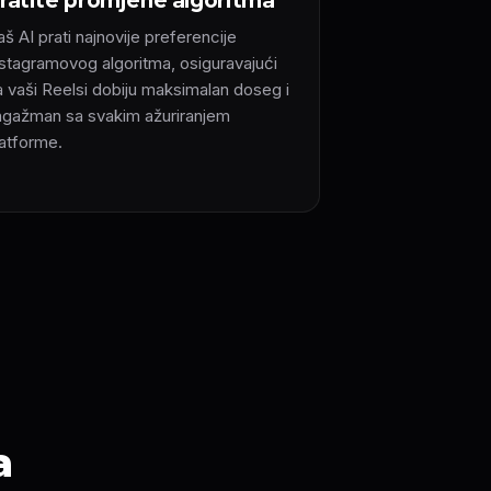
ratite promjene algoritma
š AI prati najnovije preferencije
nstagramovog algoritma, osiguravajući
a vaši Reelsi dobiju maksimalan doseg i
ngažman sa svakim ažuriranjem
latforme.
a