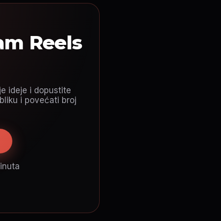
ram Reels
 ideje i dopustite
liku i povećati broj
minuta