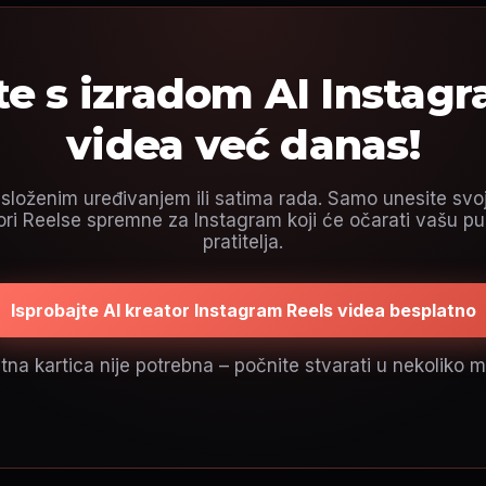
e s izradom AI Instag
videa već danas!
loženim uređivanjem ili satima rada. Samo unesite svoje
ri Reelse spremne za Instagram koji će očarati vašu pub
pratitelja.
Isprobajte AI kreator Instagram Reels videa besplatno
tna kartica nije potrebna – počnite stvarati u nekoliko 