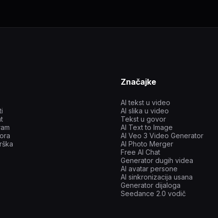
Značajke
AI tekst u video
ti
AI slika u video
t
Tekst u govor
gram
AI Text to Image
tora
AI Veo 3 Video Generator
rška
AI Photo Merger
Free AI Chat
Generator dugih videa
AI avatar persone
AI sinkronizacija usana
Generator dijaloga
Seedance 2.0 vodič