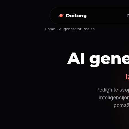
Doitong
Z
Home
›
AI generator Reelsa
AI gene
I
Podignite svo
inteligencij
pomažu