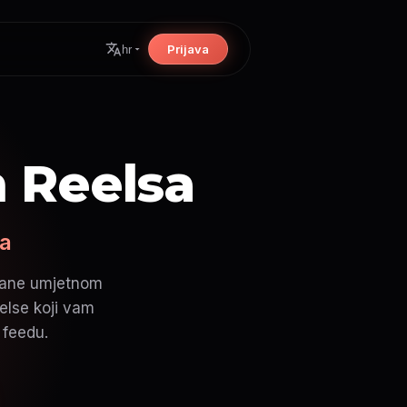
Prijava
hr
m Reelsa
da
etane umjetnom
else koji vam
 feedu.