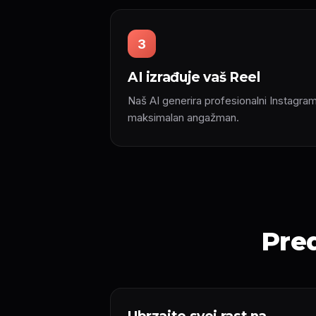
3
AI izrađuje vaš Reel
Naš AI generira profesionalni Instagram
maksimalan angažman.
Pred