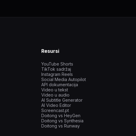
Resursi
YouTube Shorts
TikTok sadržaj
Instagram Reels
Social Media Autopilot
API dokumentacija
Video u tekst
Video u audio
AI Subtitle Generator
AI Video Editor
Screencast.pt
Doitong vs HeyGen
Doitong vs Synthesia
Doitong vs Runway