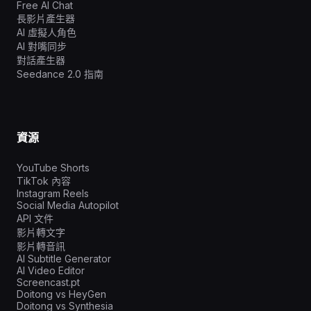
Free AI Chat
長影片產生器
AI 虛擬人角色
AI 對嘴同步
對話產生器
Seedance 2.0 指南
資源
YouTube Shorts
TikTok 內容
Instagram Reels
Social Media Autopilot
API 文件
影片轉文字
影片轉音訊
AI Subtitle Generator
AI Video Editor
Screencast.pt
Doitong vs HeyGen
Doitong vs Synthesia