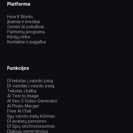
Platforma
How It Works
Įkainiai ir kreditai
Gemini AI pokalbiai
Partnerių programa
Kūrėjų rinka
Kontaktai ir pagalba
Funkcijos
DI tekstas į vaizdo įrašą
DI vaizdas į vaizdo įrašą
Tekstas į kalbą
AI Text to Image
AI Veo 3 Video Generator
AI Photo Merger
Free AI Chat
Ilgų vaizdo įrašų kūrimas
DI avatarų personos
DI lūpų sinchronizavimas
Dialogų generatorius