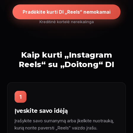
Pradėkite kurti DI „Reels“ nemokamai
Kreditinė kortelė nereikalinga
Kaip kurti „Instagram
Reels“ su „Doitong“ DI
1
Įveskite savo idėją
Įrašykite savo sumanymą arba įkelkite nuotrauką,
kurią norite paversti „Reels“ vaizdo įrašu.