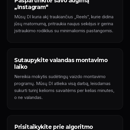
Paspartinkite savo augimą
„Instagram“
Mūsų DI kuria akį traukiančius „Reels“, kurie didina
jūsų matomumą, pritraukia naujus sekėjus ir gerina
įsitraukimo rodiklius su minimaliomis pastangomis.
Sutaupykite valandas montavimo
laiko
Nereikia mokytis sudėtingų vaizdo montavimo
programų. Mūsų DI atlieka visą darbą, leisdamas
sukurti turinį kelioms savaitėms per kelias minutes,
o ne valandas.
Prisitaikykite prie algoritmo