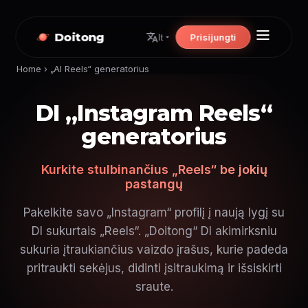
Doitong
Prisijungti
lt
Home
›
„AI Reels“ generatorius
DI „Instagram Reels“
generatorius
Kurkite stulbinančius „Reels“ be jokių
pastangų
Pakelkite savo „Instagram“ profilį į naują lygį su
DI sukurtais „Reels“. „Doitong“ DI akimirksniu
sukuria įtraukiančius vaizdo įrašus, kurie padeda
pritraukti sekėjus, didinti įsitraukimą ir išsiskirti
sraute.