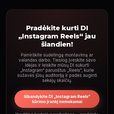
Pradėkite kurti DI
„Instagram Reels“ jau
šiandien!
Pamirškite sudėtingą montavimą ar
valandas darbo. Tiesiog įveskite savo
idėjas ir leiskite mūsų DI sukurti
„Instagram“ paruoštus „Reels“, kurie
sužavės jūsų auditoriją ir padės auginti
sekėjų skaičių.
Išbandykite DI „Instagram Reels“
kūrimo įrankį nemokamai