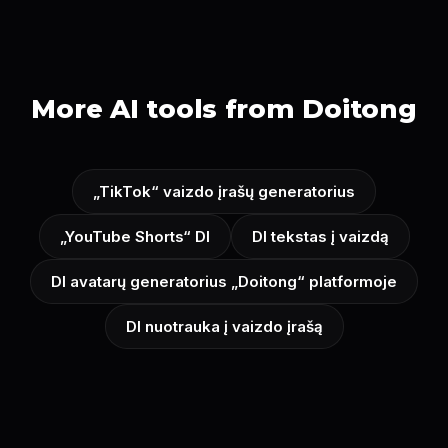
More AI tools from Doitong
„TikTok“ vaizdo įrašų generatorius
„YouTube Shorts“ DI
DI tekstas į vaizdą
DI avatarų generatorius „Doitong“ platformoje
DI nuotrauka į vaizdo įrašą