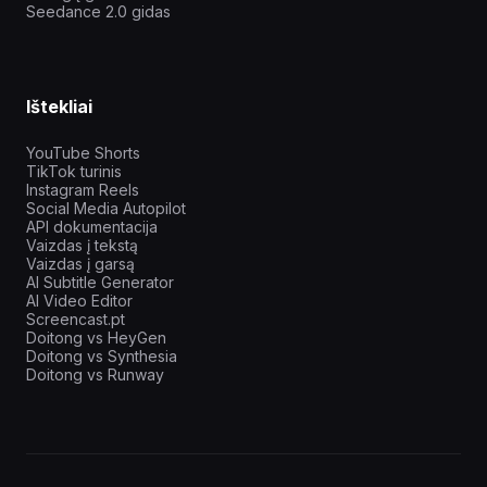
Seedance 2.0 gidas
Ištekliai
YouTube Shorts
TikTok turinis
Instagram Reels
Social Media Autopilot
API dokumentacija
Vaizdas į tekstą
Vaizdas į garsą
AI Subtitle Generator
AI Video Editor
Screencast.pt
Doitong vs HeyGen
Doitong vs Synthesia
Doitong vs Runway