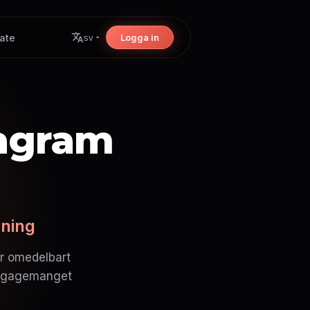
iate
Logga in
sv
tagram
gning
ar omedelbart
 engagemanget