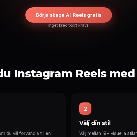
Börja skapa AI-Reels gratis
Inget kreditkort krävs
du Instagram Reels med
2
Välj din stil
m du vill förvandla till en
Välj mellan 18+ visuella stila