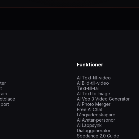
Funktioner
AI Text-till-video
iter
AI Bild-till-video
t
Text-till-tal
gram
AI Text to Image
etplace
AI Veo 3 Video Generator
pport
AI Photo Merger
Free AI Chat
Långvideoskapare
AI Avatar-personor
AI Läppsynk
Dialoggenerator
Seedance 2.0 Guide