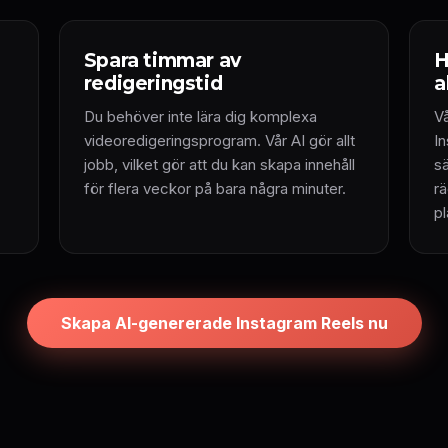
Spara timmar av
H
redigeringstid
a
Du behöver inte lära dig komplexa
V
videoredigeringsprogram. Vår AI gör allt
In
jobb, vilket gör att du kan skapa innehåll
sä
för flera veckor på bara några minuter.
r
p
Skapa AI-genererade Instagram Reels nu