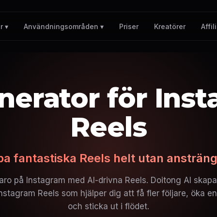
Priser
Kreatörer
Affil
r ▾
Användningsområden ▾
nerator för Ins
Reels
a fantastiska Reels helt utan ansträn
varo på Instagram med AI-drivna Reels. Doitong AI skap
nstagram Reels som hjälper dig att få fler följare, öka
och sticka ut i flödet.