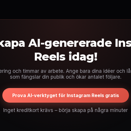
skapa AI-genererade In
Reels idag!
gering och timmar av arbete. Ange bara dina idéer och lå
som fängslar din publik och ökar antalet följare.
Prova AI-verktyget för Instagram Reels gratis
Inget kreditkort krävs – börja skapa på några minuter