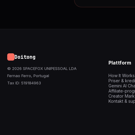
Doitong
Plattform
© 2026 SPACEFOX UNIPESSOAL LDA
How It Works
Fernao Ferro, Portugal
Priser & kred
Tax ID: 519184963
Gemini AI Cha
Affiliate-pro
Creator Mark
Kontakt & su