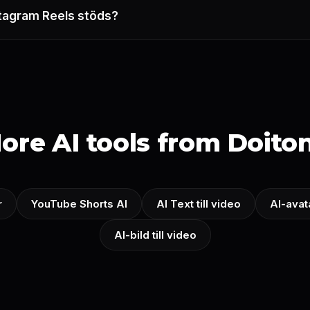
stagram Reels stöds?
ore AI tools from Doito
r
YouTube Shorts AI
AI Text till video
AI-avat
AI-bild till video