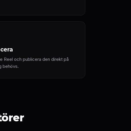
icera
e Reel och publicera den direkt på
ng behövs.
törer