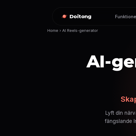
Doitong
Funktione
Home
›
AI Reels-generator
AI-ge
Skap
Lyft din när
fängslande I