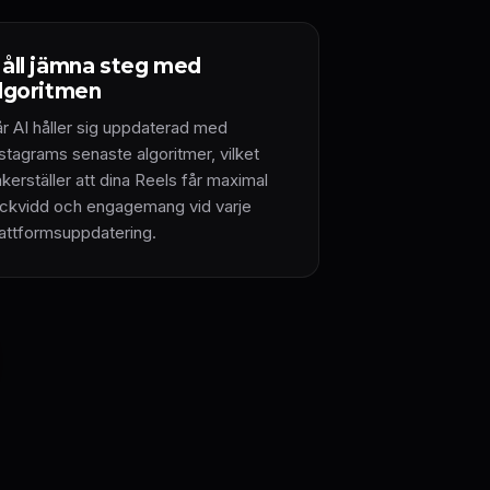
åll jämna steg med
lgoritmen
år AI håller sig uppdaterad med
stagrams senaste algoritmer, vilket
kerställer att dina Reels får maximal
äckvidd och engagemang vid varje
lattformsuppdatering.