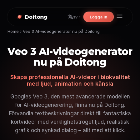
Doitong
Logga in
sv
Home
›
Veo 3 AI-videogenerator nu på Doitong
Veo 3 AI-videogenerator
nu på Doitong
Skapa professionella AI-videor i biokvalitet
med ljud, animation och känsla
Googles Veo 3, den mest avancerade modellen
för AI-videogenerering, finns nu på Doitong.
Förvandla textbeskrivningar direkt till fantastiska
kortvideor med verklighetstroget ljud, realistisk
grafik och synkad dialog – allt med ett klick.