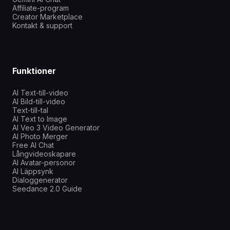
Affiliate-program
Creator Marketplace
Kontakt & support
Funktioner
AI Text-till-video
AI Bild-till-video
Text-till-tal
AI Text to Image
AI Veo 3 Video Generator
AI Photo Merger
Free AI Chat
Långvideoskapare
AI Avatar-personor
AI Läppsynk
Dialoggenerator
Seedance 2.0 Guide