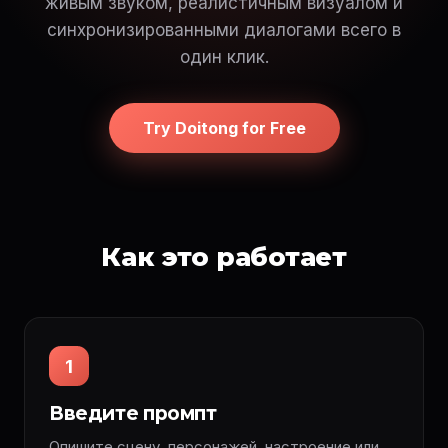
живым звуком, реалистичным визуалом и
синхронизированными диалогами всего в
один клик.
Try Doitong for Free
Как это работает
1
Введите промпт
Опишите сцену, персонажей, настроение или