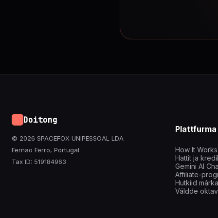
Doitong
Plattfurma
© 2026 SPACEFOX UNIPESSOAL LDA
How It Works
Fernao Ferro, Portugal
Hattit ja kredi
Tax ID: 519184963
Gemini AI Cha
Affiliate-pr
Hutkiid márk
Váldde okta