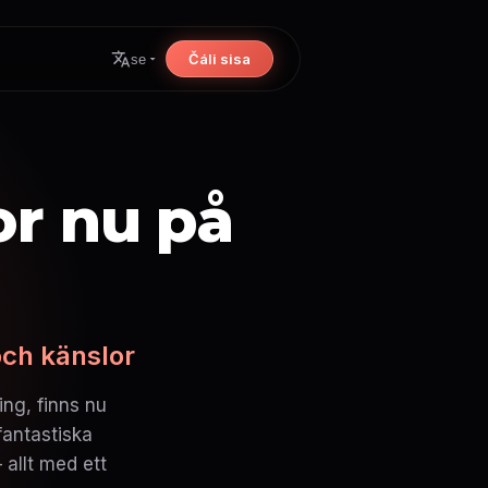
Čáli sisa
se
or nu på
och känslor
ng, finns nu
fantastiska
 allt med ett