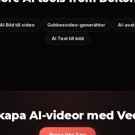
AI Bild till video
Guhkesvideo-generáhtor
AI-avat
AI Text till bild
kapa AI-videor med Ve
Prova Veo 3 nu