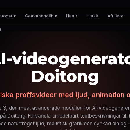
Hattit
Hutkit
Affiliate
vuođat ▾
Geavahandilit ▾
g
I-videogenerat
Doitong
iska proffsvideor med ljud, animation 
 3, den mest avancerade modellen för AI-videogenereri
g på Doitong. Förvandla omedelbart textbeskrivningar till 
ed naturtroget ljud, realistisk grafik och synkad dialog –