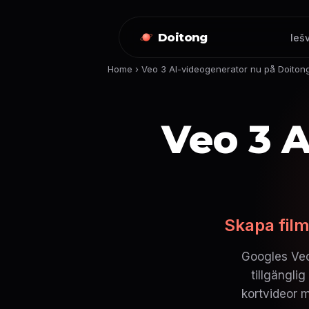
Doitong
Ieš
Home
›
Veo 3 AI-videogenerator nu på Doiton
Veo 3 A
Skapa film
Googles Veo
tillgängli
kortvideor m