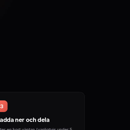
3
adda ner och dela
ter en kort väntan (vanligtvis under 5