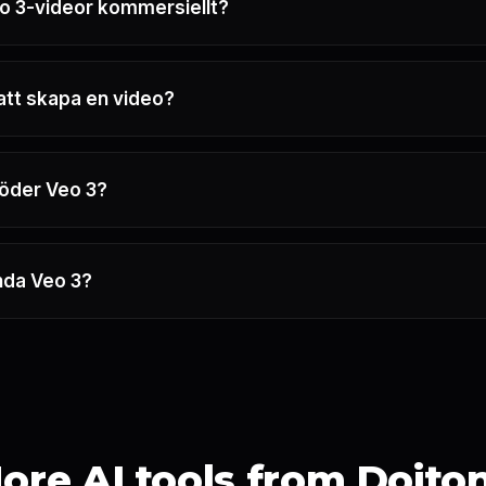
o 3-videor kommersiellt?
 att skapa en video?
stöder Veo 3?
nda Veo 3?
ore AI tools from Doito