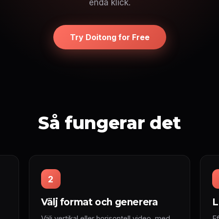
enda klick.
Try Doitong for Free
Så fungerar det
2
Välj format och generera
L
Välj vertikal eller horisontell video, med
Ef