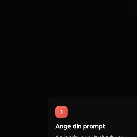
1
Ange din prompt
Beskriv din scen, dina karaktärer,