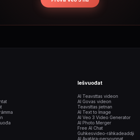
Iešvuođat
AI Teavsttas videon
htat
AI Govas videon
t
Teavsttas jietnan
ográmma
AI Text to Image
an
AI Veo 3 Video Generator
vuođa
AI Photo Merger
Free AI Chat
Guhkesvideo-ráhkadeaddji
AI Avatára-persovnnat