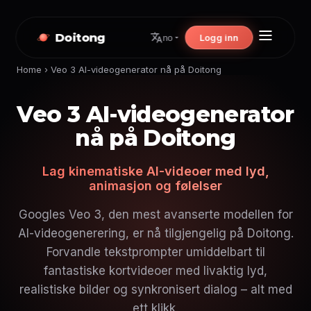
Doitong
Logg inn
no
Home
›
Veo 3 AI-videogenerator nå på Doitong
Veo 3 AI-videogenerator
nå på Doitong
Lag kinematiske AI-videoer med lyd,
animasjon og følelser
Googles Veo 3, den mest avanserte modellen for
AI-videogenerering, er nå tilgjengelig på Doitong.
Forvandle tekstprompter umiddelbart til
fantastiske kortvideoer med livaktig lyd,
realistiske bilder og synkronisert dialog – alt med
ett klikk.