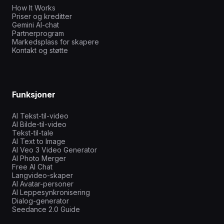
How It Works
Priser og kreditter
Gemini AI-chat
Partnerprogram
Markedsplass for skapere
Kontakt og støtte
Funksjoner
AI Tekst-til-video
AI Bilde-til-video
Tekst-til-tale
AI Text to Image
AI Veo 3 Video Generator
AI Photo Merger
Free AI Chat
Langvideo-skaper
AI Avatar-personer
AI Leppesynkronisering
Dialog-generator
Seedance 2.0 Guide