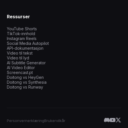
Ressurser
YouTube Shorts
TikTok-innhold
Instagram Reels
Social Media Autopilot
API-dokumentasjon
Video til tekst
Video til lyd
AI Subtitle Generator
AI Video Editor
Screencast.pt
Doitong vs HeyGen
Doitong vs Synthesia
Doitong vs Runway
Personvernerklæring
Brukervilkår