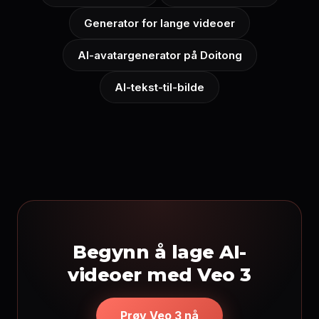
Generator for lange videoer
AI-avatargenerator på Doitong
AI-tekst-til-bilde
Begynn å lage AI-
videoer med Veo 3
Prøv Veo 3 nå