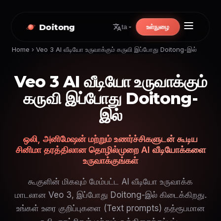
Doitong
உள்நுழை
ta
Home
›
Veo 3 AI வீடியோ உருவாக்கும் கருவி இப்போது Doitong-இல்
Veo 3 AI வீடியோ உருவாக்கும்
கருவி இப்போது Doitong-
இல்
ஒலி, அனிமேஷன் மற்றும் உணர்ச்சிகளுடன் கூடிய
சினிமா தரத்திலான தொழில்முறை AI வீடியோக்களை
உருவாக்குங்கள்
கூகுளின் மிகவும் மேம்பட்ட AI வீடியோ உருவாக்க
மாடலான Veo 3, இப்போது Doitong-இல் கிடைக்கிறது.
உங்கள் உரை குறிப்புகளை (Text prompts) தத்ரூபமான