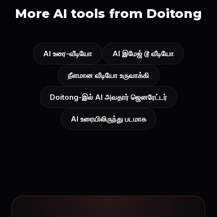
More AI tools from Doitong
AI உரை-வீடியோ
AI இமேஜ் டூ வீடியோ
நீளமான வீடியோ உருவாக்கி
Doitong-இல் AI அவதார் ஜெனரேட்டர்
AI உரையிலிருந்து படமாக