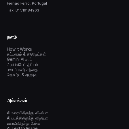
Fernao Ferro, Portugal
Tax ID: 519184963
தளம்
How It Works
கட்டணம் & கிரெடிட்கள்
Gemini AI சாட்
அஃபிலியேட் திட்டம்
படைப்பாளர் சந்தை
தொடர்பு & ஆதரவு
அம்சங்கள்
AI உரையிலிருந்து வீடியோ
AI படத்திலிருந்து வீடியோ
உரையிலிருந்து பேச்சு
AI Text to Image