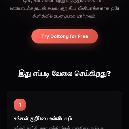
ஒலி, காட்சிகள் மற்றும் ஒத்திசைக்கப்பட்ட
உரையாடல்களுடன் கூடிய குறுகிய வீடியோக்களாக ஒரே
கிளிக்கில் உடனடியாக மாற்றவும்.
Try Doitong for Free
இது எப்படி வேலை செய்கிறது?
1
உங்கள் குறிப்பை உள்ளிடவும்
உங்கள் காட்சி, கதாபாத்திரங்கள், மனநிலை அல்லது