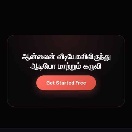
ஆன்லைன் வீடியோவிலிருந்து
ஆடியோ மாற்றும் கருவி
Get Started Free