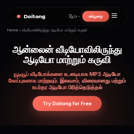
Doitong
உள்நுழை
ta
Home
›
வீடியோவிலிருந்து ஆடியோ மாற்றும் கருவி
ஆன்லைன் வீடியோவிலிருந்து
ஆடியோ மாற்றும் கருவி
யூடியூப் வீடியோக்களை உடனடியாக MP3 ஆடியோ
கோப்புகளாக மாற்றவும். இலவசம், விரைவானது மற்றும்
உயர்தர ஆடியோ பிரித்தெடுத்தல்
Try Doitong for Free