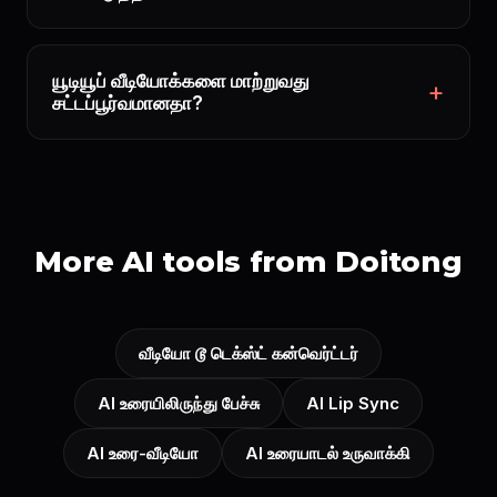
யூடியூப் வீடியோக்களை மாற்றுவது
சட்டப்பூர்வமானதா?
More AI tools from Doitong
வீடியோ டூ டெக்ஸ்ட் கன்வெர்ட்டர்
AI உரையிலிருந்து பேச்சு
AI Lip Sync
AI உரை-வீடியோ
AI உரையாடல் உருவாக்கி