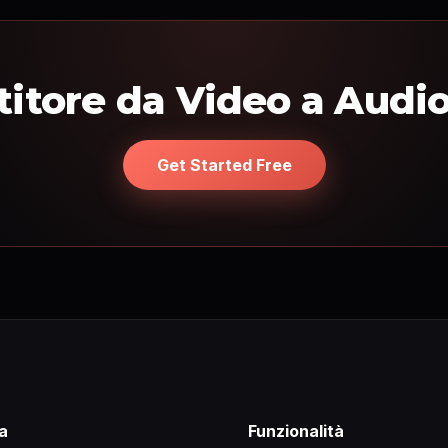
itore da Video a Audi
Get Started Free
a
Funzionalità