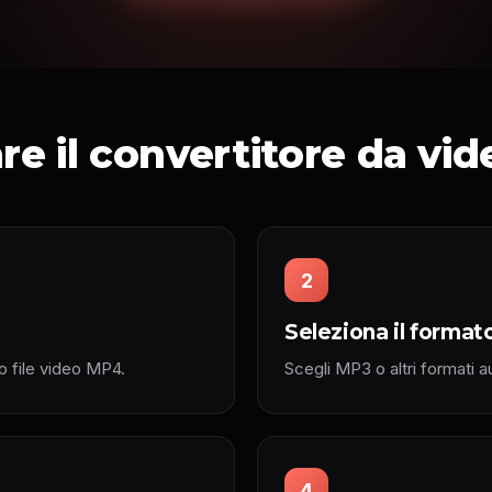
e il convertitore da vid
2
Seleziona il format
uo file video MP4.
Scegli MP3 o altri formati a
4