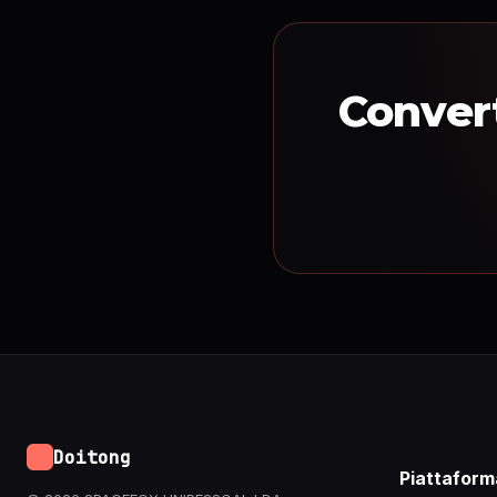
Convert
Doitong
Piattaform