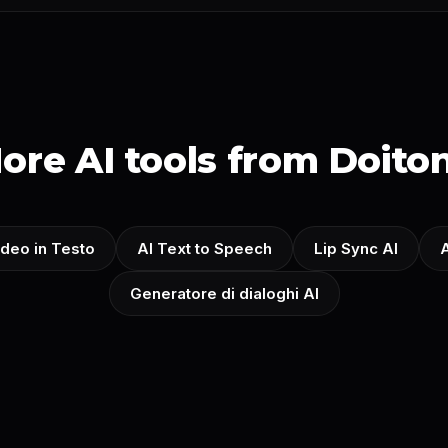
ore AI tools from Doito
ideo in Testo
AI Text to Speech
Lip Sync AI
A
Generatore di dialoghi AI