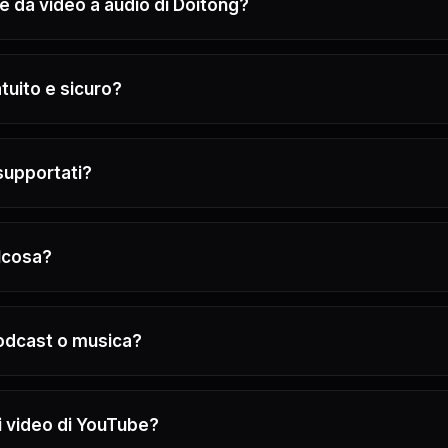
re da video a audio di Doitong?
atuito e sicuro?
supportati?
alcosa?
odcast o musica?
 i video di YouTube?