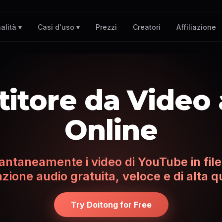
Prezzi
Creatori
Affiliazione
alità ▾
Casi d'uso ▾
itore da Video
Online
tantaneamente i video di YouTube in fil
zione audio gratuita, veloce e di alta q
Try Doitong for Free