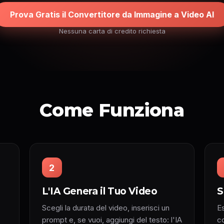
Prova Gratis il Convertitore da Immagine a Video AI
Nessuna carta di credito richiesta
Come Funziona
2
L'IA Genera il Tuo Video
S
Scegli la durata del video, inserisci un
Es
prompt e, se vuoi, aggiungi del testo: l'IA
c