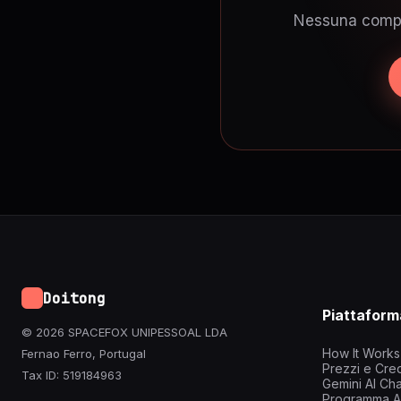
Nessuna compete
Doitong
Piattaform
© 2026 SPACEFOX UNIPESSOAL LDA
How It Works
Fernao Ferro, Portugal
Prezzi e Cred
Tax ID: 519184963
Gemini AI Cha
Programma Af