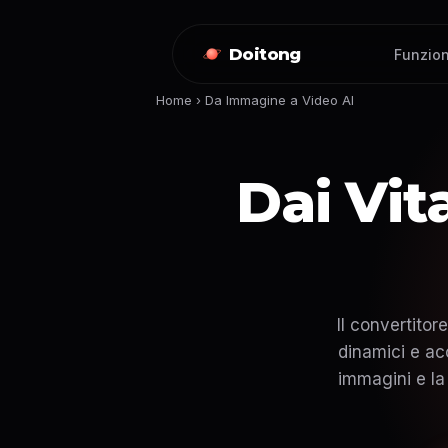
Doitong
Funzion
Home
›
Da Immagine a Video AI
Dai Vit
Il convertito
dinamici e ac
immagini e la