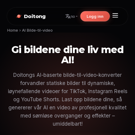
Doitong
Logg inn
no
Home
›
AI Bilde-til-video
Gi bildene dine liv med
AI!
Doitongs AI-baserte bilde-til-video-konverter
forvandler statiske bilder til dynamiske,
iøynefallende videoer for TikTok, Instagram Reels
og YouTube Shorts. Last opp bildene dine, så
genererer vår AI en video av profesjonell kvalitet
med sømløse overganger og effekter –
umiddelbart!