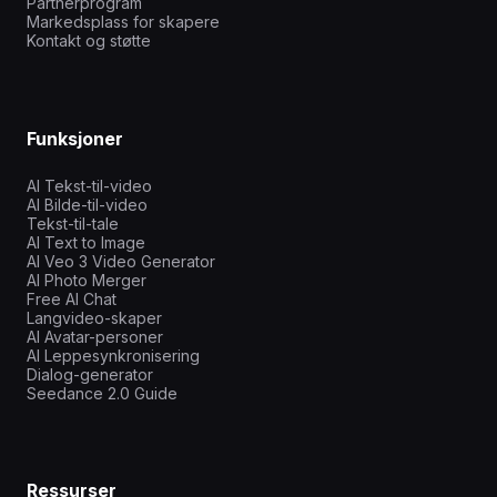
Partnerprogram
Markedsplass for skapere
Kontakt og støtte
Funksjoner
AI Tekst-til-video
AI Bilde-til-video
Tekst-til-tale
AI Text to Image
AI Veo 3 Video Generator
AI Photo Merger
Free AI Chat
Langvideo-skaper
AI Avatar-personer
AI Leppesynkronisering
Dialog-generator
Seedance 2.0 Guide
Ressurser