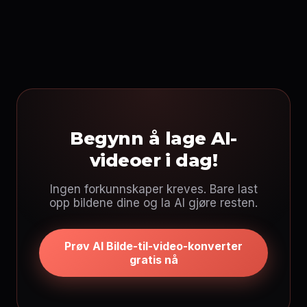
Begynn å lage AI-
videoer i dag!
Ingen forkunnskaper kreves. Bare last
opp bildene dine og la AI gjøre resten.
Prøv AI Bilde-til-video-konverter
gratis nå