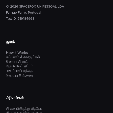
© 2026 SPACEFOX UNIPESSOAL LDA
Fernao Ferro, Portugal
Tax ID: 519184963
தளம்
How It Works
கட்டணம் & கிரெடிட்கள்
Gemini AI சாட்
அஃபிலியேட் திட்டம்
படைப்பாளர் சந்தை
தொடர்பு & ஆதரவு
அம்சங்கள்
AI உரையிலிருந்து வீடியோ
AI படத்திலிருந்து வீடியோ