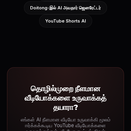
Doitong-இல் AI அவதார் ஜெனரேட்டர்
YouTube Shorts AI
தொழில்முறை நீளமான
வீடியோக்களை உருவாக்கத்
தயாரா?
எங்கள் AI நீளமான வீடியோ உருவாக்கி மூலம்
ஈர்க்கக்கூடிய YouTube வீடியோக்களை