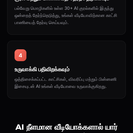
பல்வேறு மொழிகளில் உள்ள 30+ AI குரல்களில் இருந்து
ஒன்றைத் தேர்ந்தெடுத்து, உங்கள் வீடியோவிற்கான காட்சி
பாணியைத் தேர்வு செய்யவும்.
4
உருவாக்கி பதிவிறக்கவும்
ஒத்திசைக்கப்பட்ட காட்சிகள், விவரிப்பு மற்றும் பின்னணி
இசையுடன் AI உங்கள் வீடியோவை உருவாக்குகிறது.
AI நீளமான வீடியோக்களால் யார்