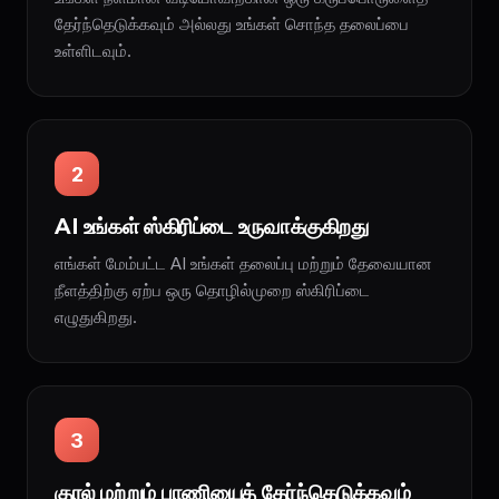
தேர்ந்தெடுக்கவும் அல்லது உங்கள் சொந்த தலைப்பை
உள்ளிடவும்.
2
AI உங்கள் ஸ்கிரிப்டை உருவாக்குகிறது
எங்கள் மேம்பட்ட AI உங்கள் தலைப்பு மற்றும் தேவையான
நீளத்திற்கு ஏற்ப ஒரு தொழில்முறை ஸ்கிரிப்டை
எழுதுகிறது.
3
குரல் மற்றும் பாணியைத் தேர்ந்தெடுக்கவும்