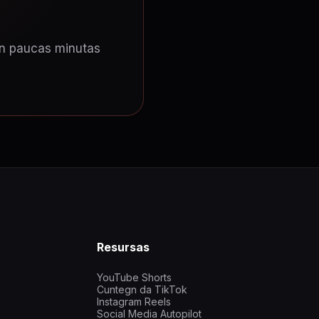
en paucas minutas
Resursas
YouTube Shorts
Cuntegn da TikTok
Instagram Reels
Social Media Autopilot