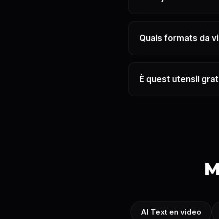
Quals formats da v
È quest utensil grat
M
AI Text en video