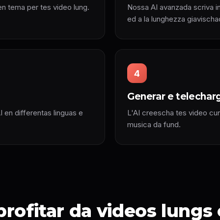
n tema per tes video lung.
Nossa AI avanzada scriva in
ed a la lunghezza giavischa
4
Generar e telecharg
 en differentas linguas e
L'AI creescha tes video cun
musica da fund.
profitar da videos lungs