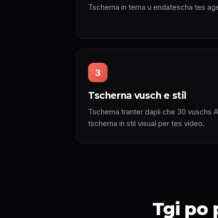
Tscherna in tema u endatescha tes age
3
Tscherna vusch e stil
Tscherna tranter dapli che 30 vuschs AI
tscherna in stil visual per tes video.
Tgi po 