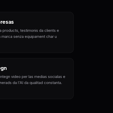
presas
 products, testimonis da clients e
 la marca senza equipament char u
egn
ntegn video per las medias socialas e
erads da l'AI da qualitad constanta.