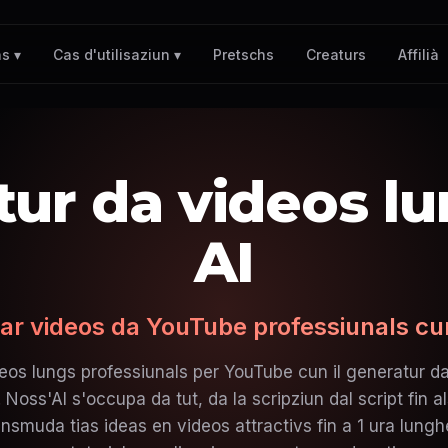
Pretschs
Creaturs
Affilià
s ▾
Cas d'utilisaziun ▾
ur da videos l
AI
ar videos da YouTube professiunals cu
os lungs professiunals per YouTube cun il generatur d
 Noss'AI s'occupa da tut, da la scripziun dal script fin al
nsmuda tias ideas en videos attractivs fin a 1 ura lungh