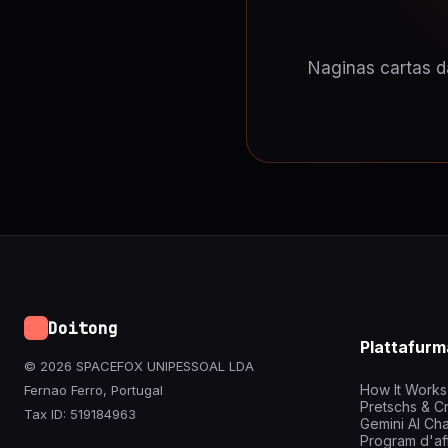
Naginas cartas d
Doitong
Plattafurm
© 2026 SPACEFOX UNIPESSOAL LDA
How It Works
Fernao Ferro, Portugal
Pretschs & Cr
Tax ID: 519184963
Gemini AI Cha
Program d'aff