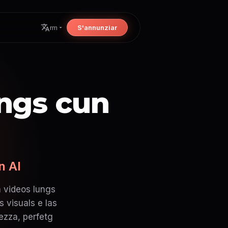
S'annunziar
rm
ungs cun
n AI
a videos lungs
s visuals e las
ezza, perfetg