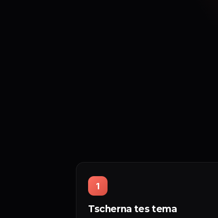
1
Tscherna tes tema