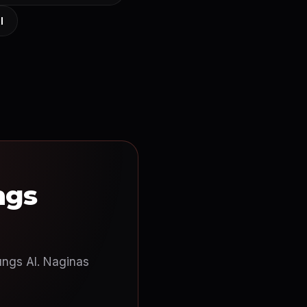
I
ngs
ungs AI. Naginas