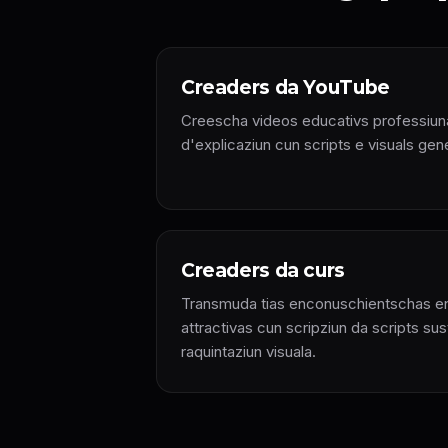
Creaders da YouTube
Creescha videos educativs professiunal
d'explicaziun cun scripts e visuals gene
Creaders da curs
Transmuda tias enconuschientschas en
attractivas cun scripziun da scripts sus
raquintaziun visuala.