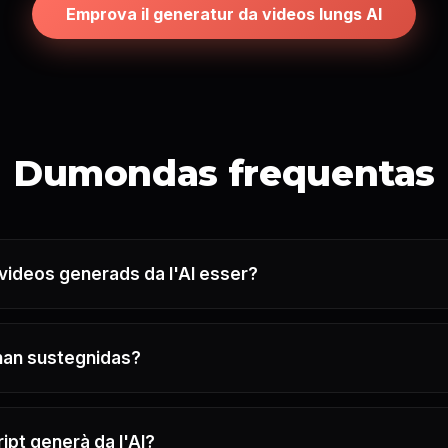
Emprova il generatur da videos lungs AI
Dumondas frequentas
 videos generads da l'AI esser?
nan sustegnidas?
ript generà da l'AI?