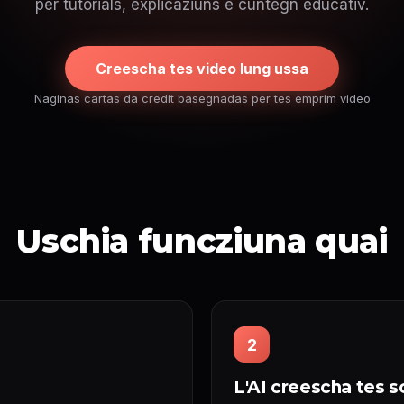
per tutorials, explicaziuns e cuntegn educativ.
Creescha tes video lung ussa
Naginas cartas da credit basegnadas per tes emprim video
Uschia funcziuna quai
2
L'AI creescha tes s