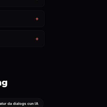
ng
tur da dialogs cun IA