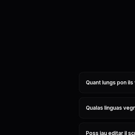
Quant lungs pon ils
Qualas linguas veg
Poss jau editar il sc