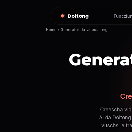
Doitong
Funcziun
Home
›
Generatur da videos lungs
Generat
Cre
Creescha vide
AI da Doitong.
vuschs, e tra