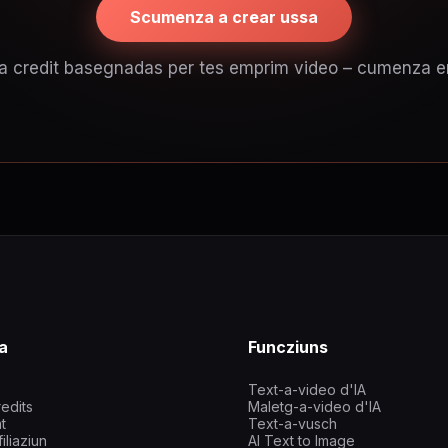
Scumenza a crear ussa
a credit basegnadas per tes emprim video – cumenza 
a
Funcziuns
Text-a-video d'IA
edits
Maletg-a-video d'IA
t
Text-a-vusch
iliaziun
AI Text to Image