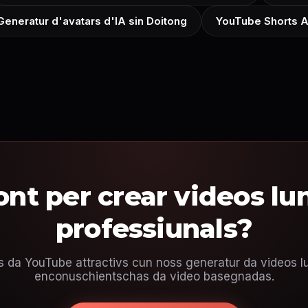
Generatur d'avatars d'IA sin Doitong
YouTube Shorts A
ont per crear videos lu
professiunals?
 da YouTube attractivs cun noss generatur da videos l
enconuschientschas da video basegnadas.