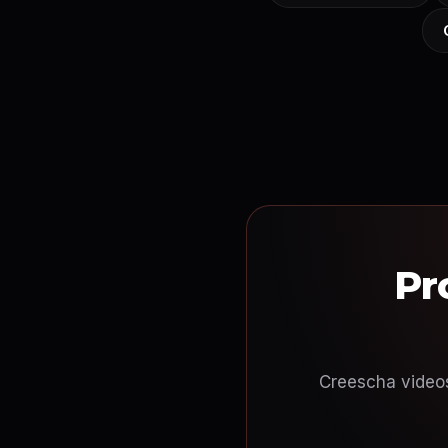
Pr
Creescha videos