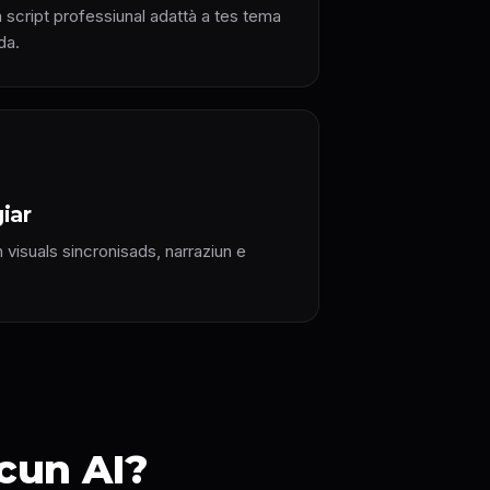
 script professiunal adattà a tes tema
da.
iar
 visuals sincronisads, narraziun e
 cun AI?