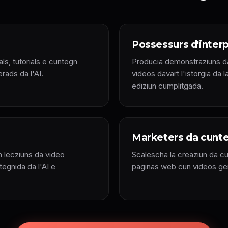
Possessurs d'inter
s, tutorials e cuntegn
Producia demonstraziuns da
rads da l'AI.
videos davart l'istorgia da
ediziun cumplitgada.
Marketers da cunt
 lecziuns da video
Scalescha la creaziun da cu
tegnida da l'AI e
paginas web cun videos gen