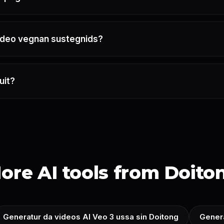
ideo vegnan sustegnids?
uit?
ore AI tools from Doito
Generatur da videos AI Veo 3 ussa sin Doitong
Genera