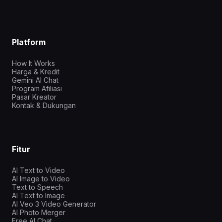
Platform
How It Works
Harga & Kredit
Gemini AI Chat
Program Afiliasi
Pasar Kreator
Kontak & Dukungan
Fitur
AI Text to Video
AI Image to Video
Text to Speech
AI Text to Image
AI Veo 3 Video Generator
AI Photo Merger
Free AI Chat