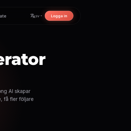
iate
Logga in
sv
erator
ong AI skapar
 få fler följare