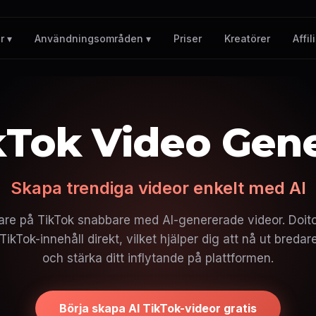
Priser
Kreatörer
Affil
r ▾
Användningsområden ▾
kTok Video Gen
Skapa trendiga videor enkelt med AI
jare på TikTok snabbare med AI-genererade videor. Doit
Tok-innehåll direkt, vilket hjälper dig att nå ut bredare,
och stärka ditt inflytande på plattformen.
Börja skapa AI TikTok-videor gratis