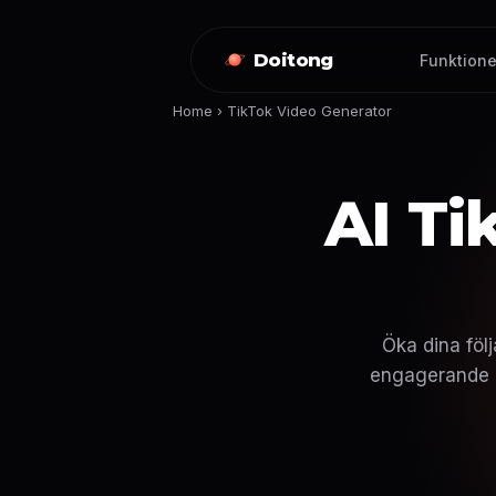
Doitong
Funktione
Home
›
TikTok Video Generator
AI Ti
Öka dina föl
engagerande Tik