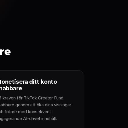
re
onetisera ditt konto
nabbare
å kraven för TikTok Creator Fund
nabbare genom att öka dina visningar
ch följare med konsekvent
ngagerande AI-drivet innehåll.