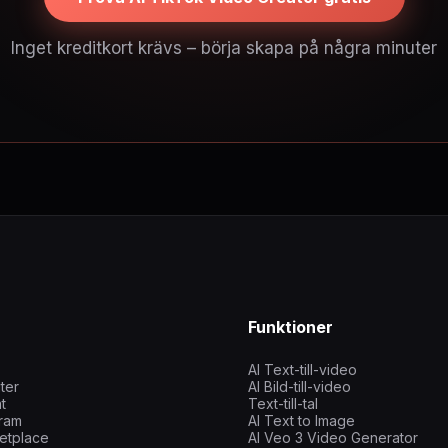
Inget kreditkort krävs – börja skapa på några minuter
Funktioner
AI Text-till-video
iter
AI Bild-till-video
t
Text-till-tal
gram
AI Text to Image
etplace
AI Veo 3 Video Generator