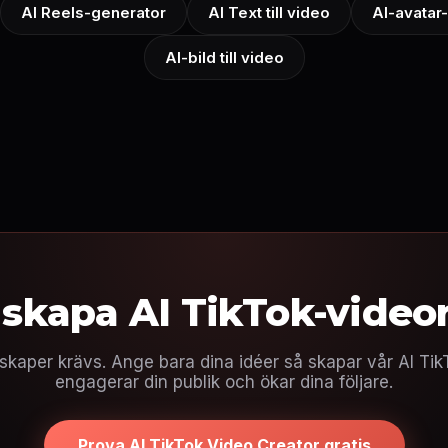
AI Reels-generator
AI Text till video
AI-avatar
AI-bild till video
 skapa AI TikTok-videor
skaper krävs. Ange bara dina idéer så skapar vår AI Tik
engagerar din publik och ökar dina följare.
Prova AI TikTok Video Creator gratis