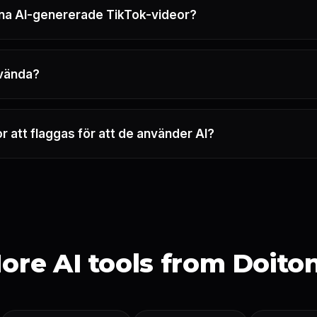
na AI-genererade TikTok-videor?
nvända?
 att flaggas för att de använder AI?
ore AI tools from Doito