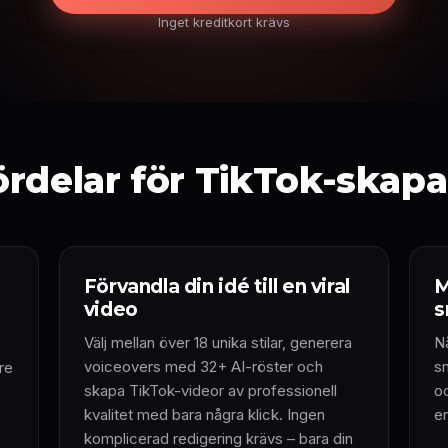
Inget kreditkort krävs
ördelar för TikTok-skapa
Förvandla din idé till en viral
M
video
s
Välj mellan över 18 unika stilar, generera
N
voiceovers med 32+ AI-röster och
s
are
skapa TikTok-videor av professionell
o
kvalitet med bara några klick. Ingen
e
komplicerad redigering krävs – bara din