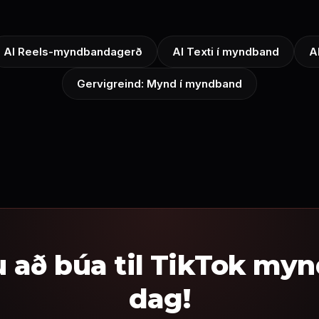
AI Reels-myndbandagerð
AI Texti í myndband
A
Gervigreind: Mynd í myndband
 að búa til TikTok my
dag!