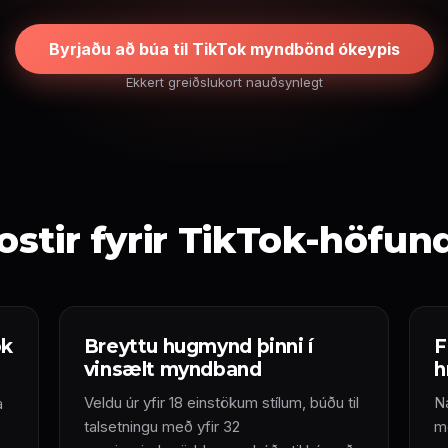
Byrjaðu að búa til TikTok myndbönd ókeypis
Ekkert greiðslukort nauðsynlegt
ostir fyrir TikTok-höfun
ok
Breyttu hugmynd þinni í
F
vinsælt myndband
h
Veldu úr yfir 18 einstökum stílum, búðu til
N
a
talsetningu með yfir 32
m