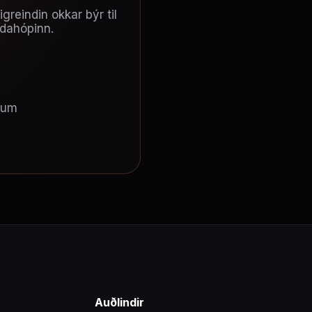
reindin okkar býr til
ndahópinn.
tum
Auðlindir