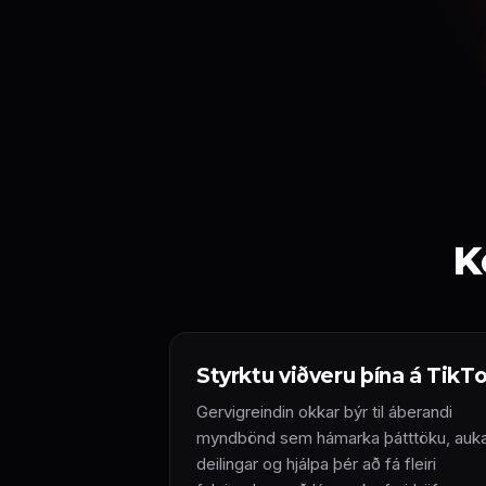
K
Styrktu viðveru þína á TikT
Gervigreindin okkar býr til áberandi
myndbönd sem hámarka þátttöku, auk
deilingar og hjálpa þér að fá fleiri