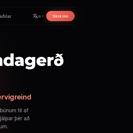
aðilar
Skrá inn
is
ndagerð
rvigreind
únum til af
jálpar þér að
num.