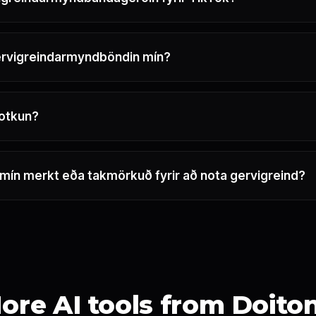
ervigreindarmyndböndin mín?
notkun?
ín merkt eða takmörkuð fyrir að nota gervigreind?
ore AI tools from Doito