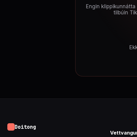
Engin klippikunnátta
tilbúin T
Ek
Doitong
Vettvangu