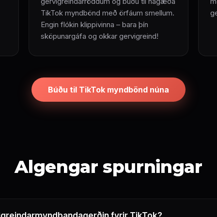
gervigreindarröddum og búðu til hágæða
m
TikTok myndbönd með örfáum smellum.
ge
Engin flókin klippivinna – bara þín
sköpunargáfa og okkar gervigreind!
Búðu til TikTok myndbönd núna
Algengar spurningar
vigreindarmyndbandagerðin fyrir TikTok?