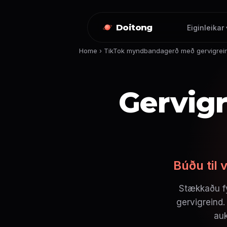
Doitong
Eiginleikar 
Home
›
TikTok myndbandagerð með gervigrei
Gervig
Búðu til
Stækkaðu f
gervigreind.
auk