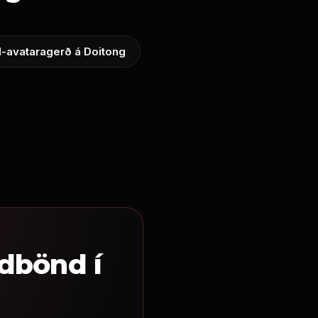
I-avataragerð á Doitong
ndbönd í