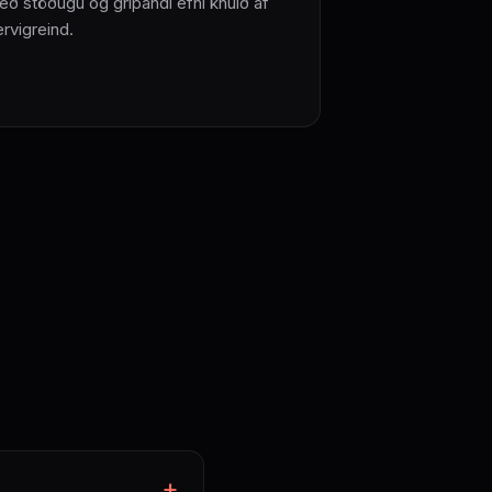
eð stöðugu og grípandi efni knúið af
rvigreind.