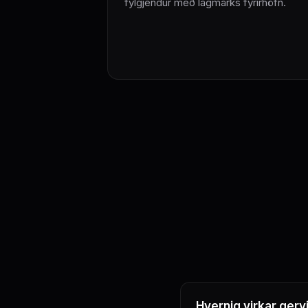
fylgjendur með lágmarks fyrirhöfn.
Hvernig virkar ger