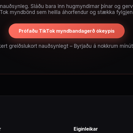
 nauðsynleg. Sláðu bara inn hugmyndirnar þínar og gervig
ikTok myndbönd sem heilla áhorfendur og stækka fylgje
Prófaðu TikTok myndbandagerð ókeypis
kert greiðslukort nauðsynlegt – Byrjaðu á nokkrum mínú
r
Eiginleikar