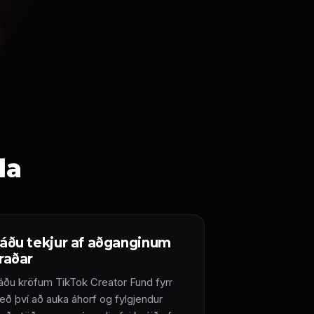
da
áðu tekjur af aðganginum
raðar
áðu kröfum TikTok Creator Fund fyrr
eð því að auka áhorf og fylgjendur