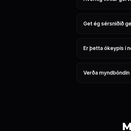
Get ég sérsniðið g
Er þetta ókeypis í 
Verða myndböndin m
M