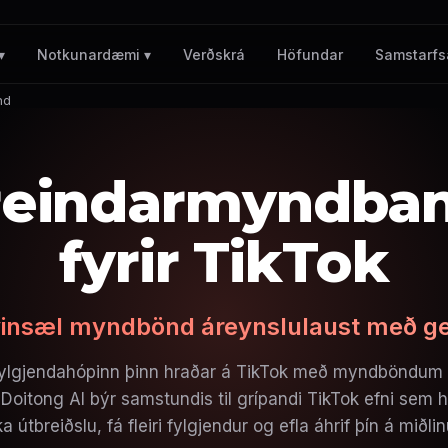
Verðskrá
Höfundar
Samstarfs
▾
Notkunardæmi ▾
nd
reindarmyndba
fyrir TikTok
 vinsæl myndbönd áreynslulaust með ge
ylgjendahópinn þinn hraðar á TikTok með myndböndum b
 Doitong AI býr samstundis til grípandi TikTok efni sem h
a útbreiðslu, fá fleiri fylgjendur og efla áhrif þín á miðli