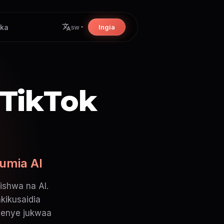
ika
Ingia
sw
 TikTok
umia AI
ishwa na AI.
kikusaidia
kwenye jukwaa