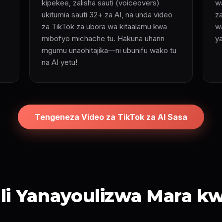
kipekee, zalisha sauti (voiceovers)
w
ukitumia sauti 32+ za AI, na unda video
z
za TikTok za ubora wa kitaalamu kwa
w
mibofyo michache tu. Hakuna uhariri
ya
mgumu unaohitajika—ni ubunifu wako tu
na AI yetu!
Tengeneza Video za TikTok za AI Sasa
i Yanayoulizwa Mara k