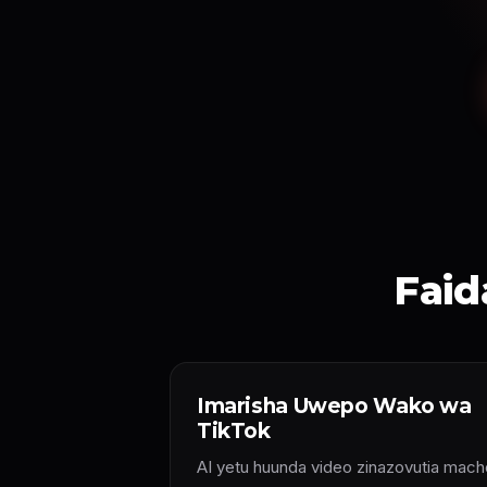
Faid
Imarisha Uwepo Wako wa
TikTok
AI yetu huunda video zinazovutia mach