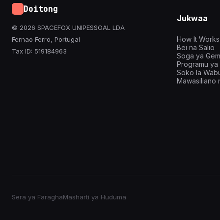
Doitong
Jukwaa
© 2026 SPACEFOX UNIPESSOAL LDA
How It Works
Fernao Ferro, Portugal
Bei na Salio
Tax ID: 519184963
Soga ya Gemi
Programu ya 
Soko la Wabu
Mawasiliano n
Sera ya Faragha
Masharti ya Huduma