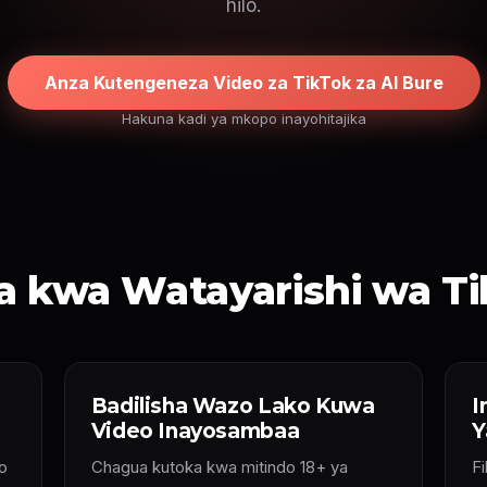
hilo.
Anza Kutengeneza Video za TikTok za AI Bure
Hakuna kadi ya mkopo inayohitajika
a kwa Watayarishi wa T
Badilisha Wazo Lako Kuwa
I
Video Inayosambaa
Y
o
Chagua kutoka kwa mitindo 18+ ya
F