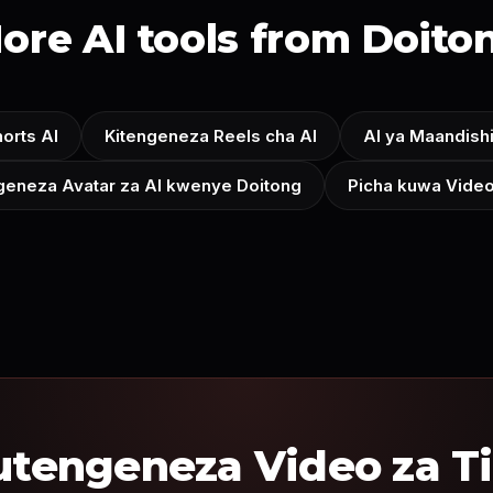
ore AI tools from Doito
orts AI
Kitengeneza Reels cha AI
AI ya Maandishi
geneza Avatar za AI kwenye Doitong
Picha kuwa Video
utengeneza Video za Ti