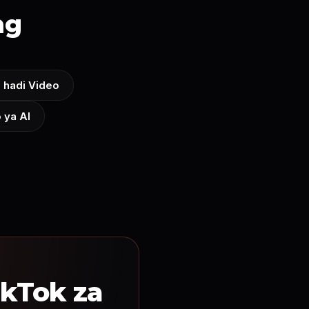
ng
 hadi Video
 ya AI
kTok za