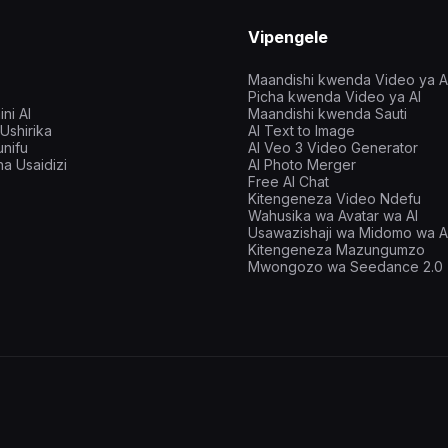
Vipengele
Maandishi kwenda Video ya A
Picha kwenda Video ya AI
ni AI
Maandishi kwenda Sauti
Ushirika
AI Text to Image
nifu
AI Veo 3 Video Generator
a Usaidizi
AI Photo Merger
Free AI Chat
Kitengeneza Video Ndefu
Wahusika wa Avatar wa AI
Usawazishaji wa Midomo wa A
Kitengeneza Mazungumzo
Mwongozo wa Seedance 2.0