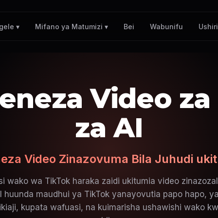
Bei
Wabunifu
Ushir
gele ▾
Mifano ya Matumizi ▾
eneza Video za
za AI
eza Video Zinazovuma Bila Juhudi ukit
i wako wa TikTok haraka zaidi ukitumia video zinazozal
I huunda maudhui ya TikTok yanayovutia papo hapo, ya
kiaji, kupata wafuasi, na kuimarisha ushawishi wako 