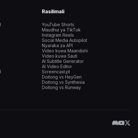
Rasilimali
I
YouTube Shorts
Maudhui ya TikTok
Instagram Reels
Social Media Autopilot
Nyaraka za API
Video kuwa Maandishi
Video kuwa Sauti
AI Subtitle Generator
AI Video Editor
I
Screencast.pt
Doitong vs HeyGen
Doitong vs Synthesia
Doitong vs Runway