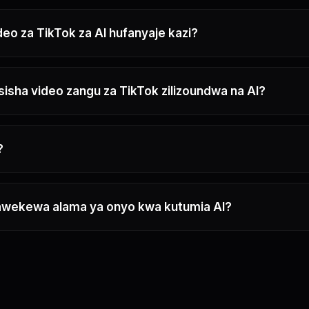
eo za TikTok za AI hufanyaje kazi?
isha video zangu za TikTok zilizoundwa na AI?
?
tawekewa alama ya onyo kwa kutumia AI?