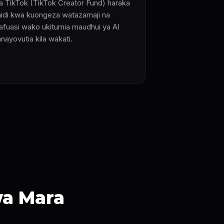
a TikTok (TikTok Creator Fund) haraka
aidi kwa kuongeza watazamaji na
afuasi wako ukitumia maudhui ya AI
nayovutia kila wakati.
wa Mara