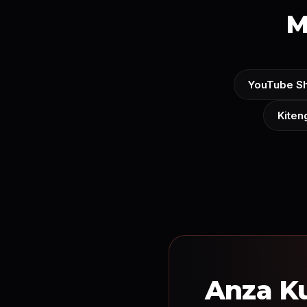
M
YouTube Sh
Kiten
Anza K