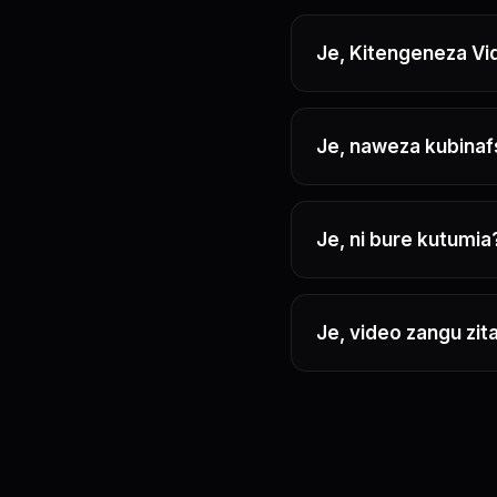
Je, Kitengeneza Vid
Je, naweza kubinafs
Je, ni bure kutumia
Je, video zangu zi