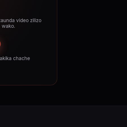
taunda video zilizo
i wako.
dakika chache