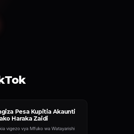
ikTok
ngiza Pesa Kupitia Akaunti
ako Haraka Zaidi
ikia vigezo vya Mfuko wa Watayarishi