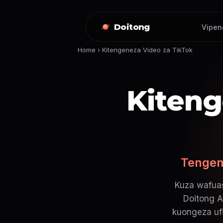
Doitong
Vipen
Home
›
Kitengeneza Video za TikTok
Kiteng
Tengen
Kuza wafuas
Doitong A
kuongeza ufi