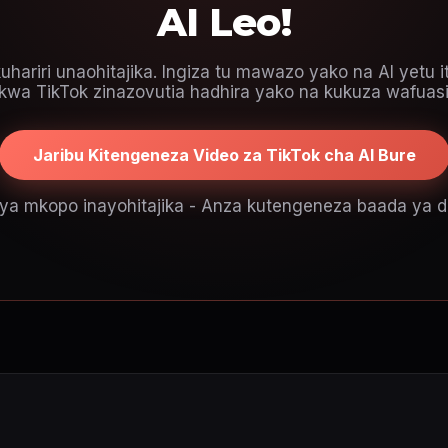
AI Leo!
hariri unaohitajika. Ingiza tu mawazo yako na AI yetu i
 kwa TikTok zinazovutia hadhira yako na kukuza wafuas
Jaribu Kitengeneza Video za TikTok cha AI Bure
ya mkopo inayohitajika - Anza kutengeneza baada ya 