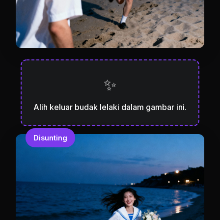
✨
Alih keluar budak lelaki dalam gambar ini.
Disunting