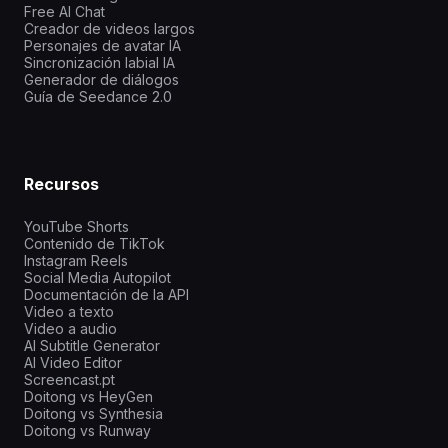
Free AI Chat
Creador de videos largos
Personajes de avatar IA
Sincronización labial IA
Generador de diálogos
Guía de Seedance 2.0
Recursos
YouTube Shorts
Contenido de TikTok
Instagram Reels
Social Media Autopilot
Documentación de la API
Video a texto
Video a audio
AI Subtitle Generator
AI Video Editor
Screencast.pt
Doitong vs HeyGen
Doitong vs Synthesia
Doitong vs Runway