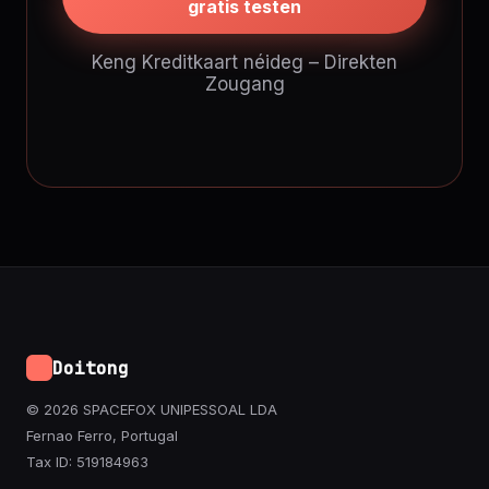
gratis testen
Keng Kreditkaart néideg – Direkten
Zougang
Doitong
© 2026 SPACEFOX UNIPESSOAL LDA
Fernao Ferro, Portugal
Tax ID: 519184963