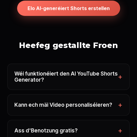
Elo AI-generéiert Shorts erstellen
Heefeg gestallte Froen
Wéi funktionéiert den AI YouTube Shorts
Generator?
Kann ech mäi Video personaliséieren?
Ass d'Benotzung gratis?