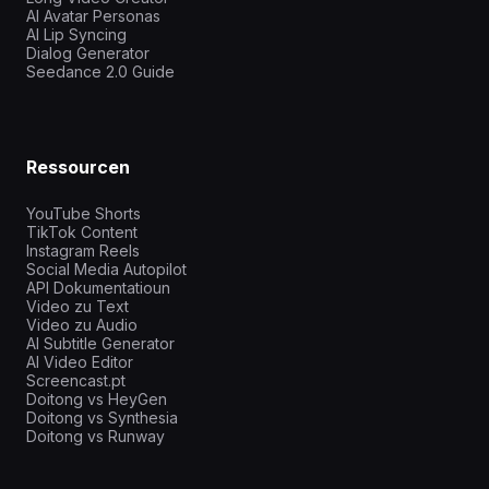
AI Avatar Personas
AI Lip Syncing
Dialog Generator
Seedance 2.0 Guide
Ressourcen
YouTube Shorts
TikTok Content
Instagram Reels
Social Media Autopilot
API Dokumentatioun
Video zu Text
Video zu Audio
AI Subtitle Generator
AI Video Editor
Screencast.pt
Doitong vs HeyGen
Doitong vs Synthesia
Doitong vs Runway