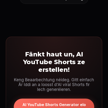
Fänkt haut un, AI
YouTube Shorts ze
erstellen!
Keng Beaarbechtung néideg. Gitt einfach
Är Iddi an a loosst d'AI viral Shorts fir
Iech generéieren.
AI YouTube Shorts Generator elo