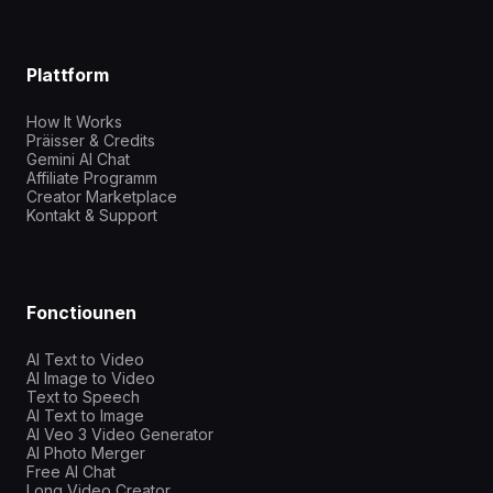
Plattform
How It Works
Präisser & Credits
Gemini AI Chat
Affiliate Programm
Creator Marketplace
Kontakt & Support
Fonctiounen
AI Text to Video
AI Image to Video
Text to Speech
AI Text to Image
AI Veo 3 Video Generator
AI Photo Merger
Free AI Chat
Long Video Creator