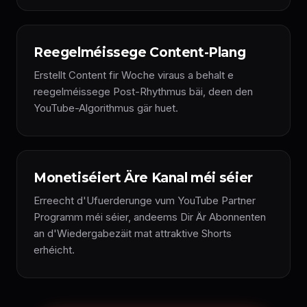
Reegelméissege Content-Plang
Erstellt Content fir Woche viraus a behalt e
reegelméissege Post-Rhythmus bäi, deen den
YouTube-Algorithmus gär huet.
Monetiséiert Äre Kanal méi séier
Erreecht d'Ufuerderunge vum YouTube Partner
Programm méi séier, andeems Dir Är Abonnenten
an d'Wiedergabezäit mat attraktive Shorts
erhéicht.