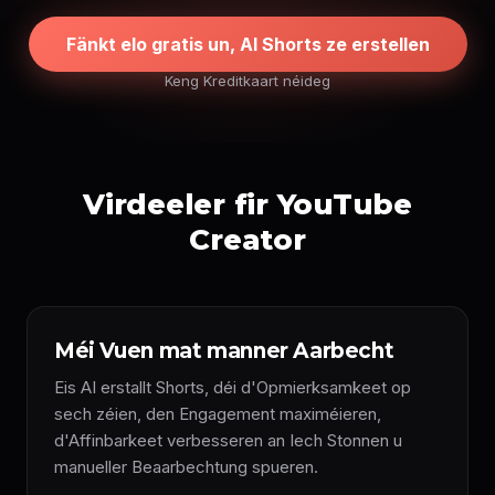
Fänkt elo gratis un, AI Shorts ze erstellen
Keng Kreditkaart néideg
Virdeeler fir YouTube
Creator
Méi Vuen mat manner Aarbecht
Eis AI erstallt Shorts, déi d'Opmierksamkeet op
sech zéien, den Engagement maximéieren,
d'Affinbarkeet verbesseren an Iech Stonnen u
manueller Beaarbechtung spueren.