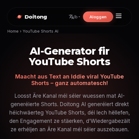
Doitong
Aloggen
lb
Home
›
YouTube Shorts AI
AI-Generator fir
YouTube Shorts
Maacht aus Text an Iddie viral YouTube
Shorts – ganz automatesch!
Loosst Äre Kanal méi séier wuessen mat AI-
generéierte Shorts. Doitong AI generéiert direkt
héichwäerteg YouTube Shorts, déi Iech hëllefen,
den Engagement ze stäerken, d'Wiedergabezäit
ze erhéijen an Äre Kanal méi séier auszebauen.