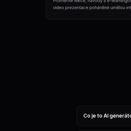
Proměňte lekce, návody a e-learning
video prezentace poháněné umělou inte
Co je to AI generát