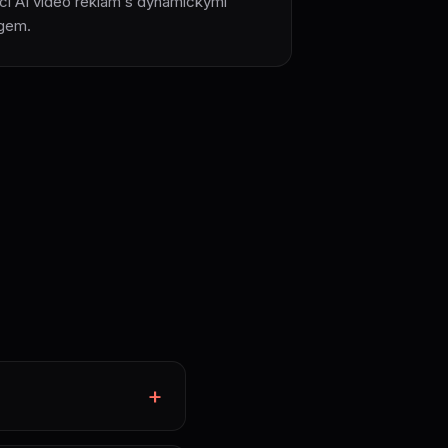
cí AI video reklam s dynamickými
ngem.