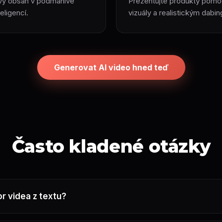
ový obsah v podmanivé
Prezentujte produkty pomo
ligencí.
vizuály a realistickým dabi
Generovat AI video hned teď
Často kladené otázky
or videa z textu?