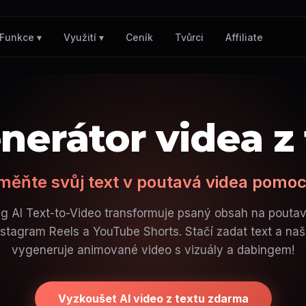
Ceník
Tvůrci
Affiliate
Funkce ▾
Využití ▾
nerátor videa z
měňte svůj text v poutavá videa pomocí
ng AI Text-to-Video transformuje psaný obsah na poutav
nstagram Reels a YouTube Shorts. Stačí zadat text a na
vygeneruje animované video s vizuály a dabingem!
Vyzkoušet AI video z textu zdarma