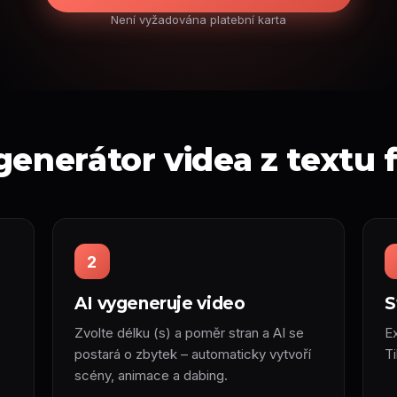
Není vyžadována platební karta
generátor videa z textu
2
AI vygeneruje video
S
Zvolte délku (s) a poměr stran a AI se
Ex
postará o zbytek – automaticky vytvoří
T
scény, animace a dabing.