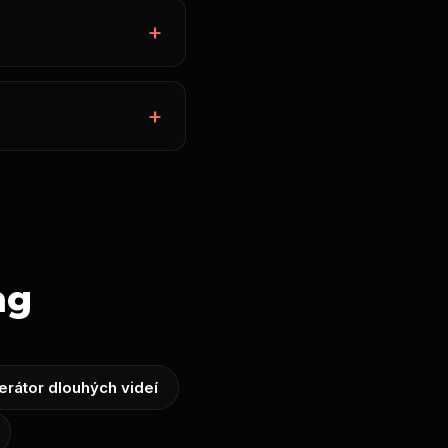
ng
rátor dlouhých videí