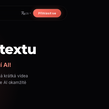
Přihlásit se
cs
 textu
 AI!
á krátká videa
še AI okamžitě