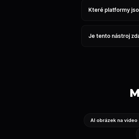
Které platformy j
Je tento nástroj z
M
AI obrázek na video