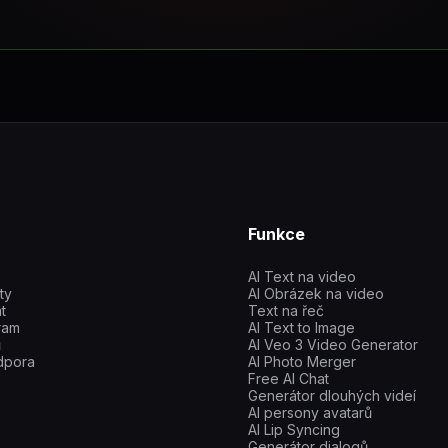
Funkce
AI Text na video
ty
AI Obrázek na video
t
Text na řeč
gram
AI Text to Image
ů
AI Veo 3 Video Generator
dpora
AI Photo Merger
Free AI Chat
Generátor dlouhých videí
AI persony avatarů
AI Lip Syncing
Generátor dialogů