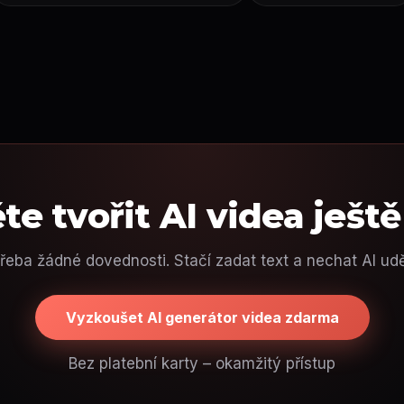
te tvořit AI videa ještě
řeba žádné dovednosti. Stačí zadat text a nechat AI udě
Vyzkoušet AI generátor videa zdarma
Bez platební karty – okamžitý přístup