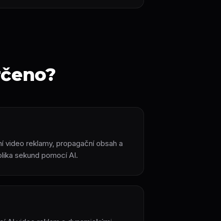
určeno?
í video reklamy, propagační obsah a
lika sekund pomocí AI.