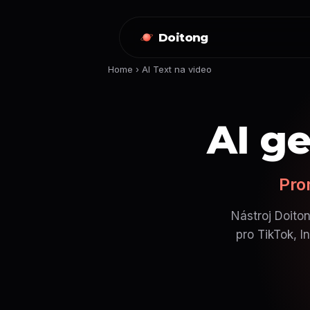
Doitong
Home
›
AI Text na video
AI ge
Pro
Nástroj Doito
pro TikTok, I