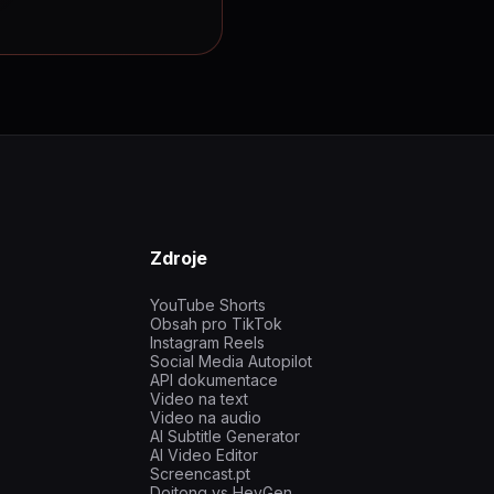
Zdroje
YouTube Shorts
Obsah pro TikTok
Instagram Reels
Social Media Autopilot
API dokumentace
Video na text
Video na audio
AI Subtitle Generator
AI Video Editor
Screencast.pt
Doitong vs HeyGen