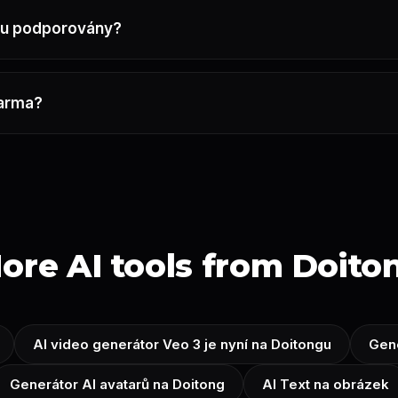
sou podporovány?
darma?
ore AI tools from Doito
AI video generátor Veo 3 je nyní na Doitongu
Gene
Generátor AI avatarů na Doitong
AI Text na obrázek