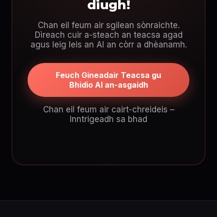
diugh!
Chan eil feum air sgilean sònraichte.
Dìreach cuir a-steach an teacsa agad
agus leig leis an AI an còrr a dhèanamh.
Feuch Gineadair Teacsa gu
Bhidio AI an-asgaidh
Chan eil feum air cairt-chreideis –
Inntrigeadh sa bhad