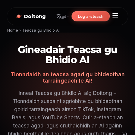
Doitong
Log a-steach
gd
Home
›
Teacsa gu Bhidio AI
Gineadair Teacsa gu
Bhidio AI
Tionndaidh an teacsa agad gu bhideothan
tarraingeach le AI!
Inneal Teacsa gu Bhidio AI aig Doitong –
Tionndaidh susbaint sgrìobhte gu bhideothan
goirid tarraingeach airson TikTok, Instagram
Reels, agus YouTube Shorts. Cuir a-steach an
teacsa agad, agus cruthaichidh an AI againn
bhidio beòthail le dealbhan agus guth-thairis – sa