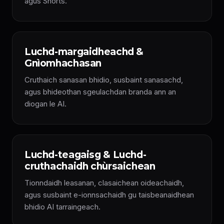
agus Shorts.
Luchd-margaidheachd &
Gnìomhachasan
Cruthaich sanasan bhidio, susbaint sanasachd,
agus bhideothan sgeulachdan branda ann an
diogan le AI.
Luchd-teagaisg & Luchd-
cruthachaidh chùrsaichean
Tionndaidh leasanan, clasaichean oideachaidh,
agus susbaint e-ionnsachaidh gu taisbeanaidhean
bhidio AI tarraingeach.