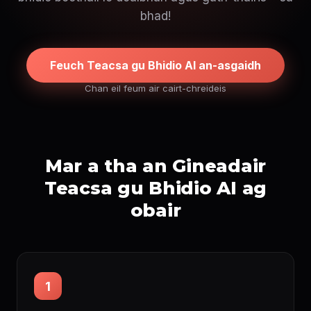
bhad!
Feuch Teacsa gu Bhidio AI an-asgaidh
Chan eil feum air cairt-chreideis
Mar a tha an Gineadair
Teacsa gu Bhidio AI ag
obair
1