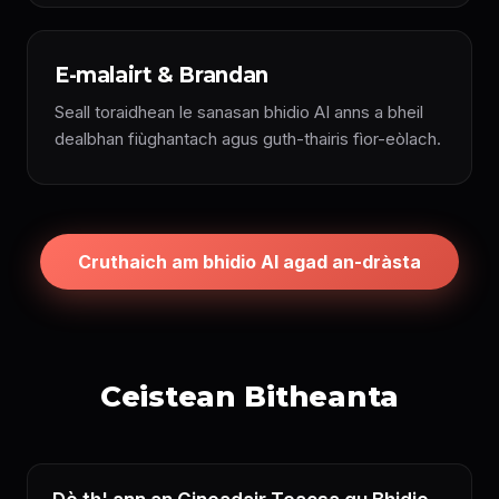
E-malairt & Brandan
Seall toraidhean le sanasan bhidio AI anns a bheil
dealbhan fiùghantach agus guth-thairis fìor-eòlach.
Cruthaich am bhidio AI agad an-dràsta
Ceistean Bitheanta