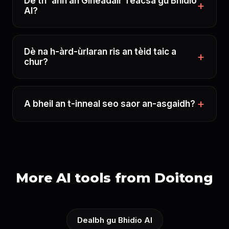
Dè th' ann an Gineadair Teacsa gu Bhidio
AI?
Dè na h-àrd-ùrlaran ris an tèid taic a
chur?
A bheil an t-inneal seo saor an-asgaidh?
More AI tools from Doitong
Dealbh gu Bhidio AI