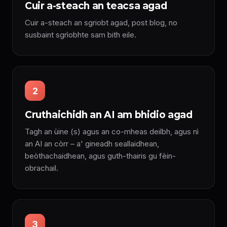
Cuir a-steach an teacsa agad
Cuir a-steach an sgriobt agad, post blog, no
susbaint sgrìobhte sam bith eile.
2
Cruthaichidh an AI am bhidio agad
Tagh an ùine (s) agus an co-mheas deilbh, agus nì
an AI an còrr – a' gineadh seallaidhean,
beòthachaidhean, agus guth-thairis gu fèin-
obrachail.
3