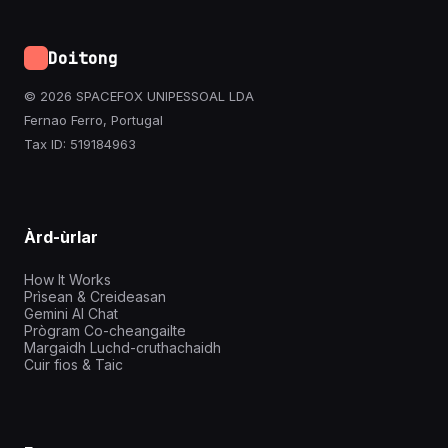
Doitong
© 2026 SPACEFOX UNIPESSOAL LDA
Fernao Ferro, Portugal
Tax ID: 519184963
Àrd-ùrlar
How It Works
Prìsean & Creideasan
Gemini AI Chat
Prògram Co-cheangailte
Margaidh Luchd-cruthachaidh
Cuir fios & Taic