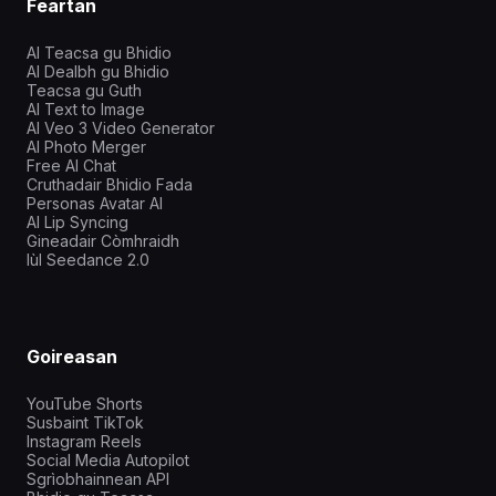
Feartan
AI Teacsa gu Bhidio
AI Dealbh gu Bhidio
Teacsa gu Guth
AI Text to Image
AI Veo 3 Video Generator
AI Photo Merger
Free AI Chat
Cruthadair Bhidio Fada
Personas Avatar AI
AI Lip Syncing
Gineadair Còmhraidh
Iùl Seedance 2.0
Goireasan
YouTube Shorts
Susbaint TikTok
Instagram Reels
Social Media Autopilot
Sgrìobhainnean API