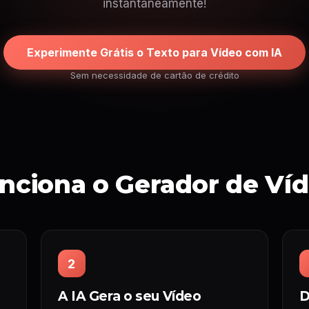
instantaneamente!
Experimente Grátis o Texto para Vídeo com IA
Sem necessidade de cartão de crédito
ciona o Gerador de Víd
2
A IA Gera o seu Vídeo
D