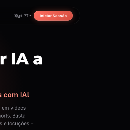
Iniciar Sessão
pt-PT
 IA a
s com IA!
o em vídeos
orts. Basta
s e locuções –