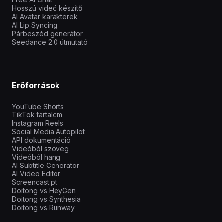
Hosszú videó készítő
AI Avatar karakterek
AI Lip Syncing
Párbeszéd generátor
Seedance 2.0 útmutató
Erőforrások
YouTube Shorts
TikTok tartalom
Instagram Reels
Social Media Autopilot
API dokumentáció
Videóból szöveg
Videóból hang
AI Subtitle Generator
AI Video Editor
Screencast.pt
Doitong vs HeyGen
Doitong vs Synthesia
Doitong vs Runway