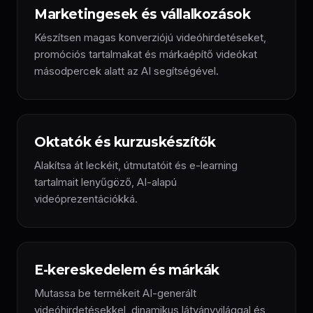
Marketingesek és vállalkozások
Készítsen magas konverziójú videóhirdetéseket,
promóciós tartalmakat és márkaépítő videókat
másodpercek alatt az AI segítségével.
Oktatók és kurzuskészítők
Alakítsa át leckéit, útmutatóit és e-learning
tartalmait lenyűgöző, AI-alapú
videóprezentációkká.
E-kereskedelem és márkák
Mutassa be termékeit AI-generált
videóhirdetésekkel, dinamikus látványvilággal és