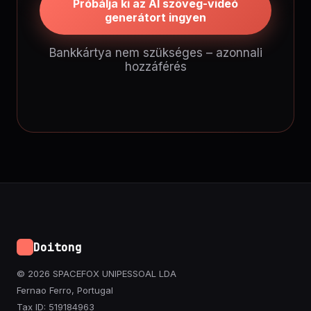
Próbálja ki az AI szöveg-videó
generátort ingyen
Bankkártya nem szükséges – azonnali
hozzáférés
Doitong
© 2026 SPACEFOX UNIPESSOAL LDA
Fernao Ferro, Portugal
Tax ID: 519184963