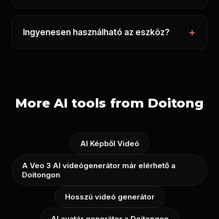
Ingyenesen használható az eszköz?
More AI tools from Doitong
AI Képből Videó
A Veo 3 AI videógenerátor már elérhető a
Doitongon
Hosszú videó generátor
AI avatár generátor a Doitongon