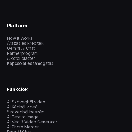
Platform
How It Works
Árazás és kreditek
Gemini AI Chat
Partnerprogram
Alkotói piactér
Kapcsolat és támogatás
Funkciók
AI Szövegből videó
AI Képből videó
Szövegből beszéd
AI Text to Image
AI Veo 3 Video Generator
AI Photo Merger
Free AI Chat