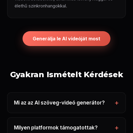
élethű szinkronhangokkal.
Generálja le AI videóját most
Gyakran Ismételt Kérdések
Mi az az AI szöveg-videó generátor?
Milyen platformok támogatottak?