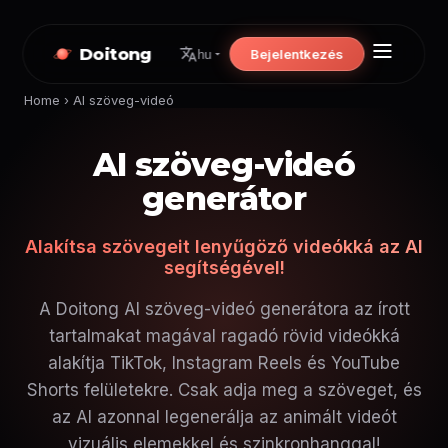
Doitong
Bejelentkezés
hu
Home
›
AI szöveg-videó
AI szöveg-videó
generátor
Alakítsa szövegeit lenyűgöző videókká az AI
segítségével!
A Doitong AI szöveg-videó generátora az írott
tartalmakat magával ragadó rövid videókká
alakítja TikTok, Instagram Reels és YouTube
Shorts felületekre. Csak adja meg a szöveget, és
az AI azonnal legenerálja az animált videót
vizuális elemekkel és szinkronhanggal!