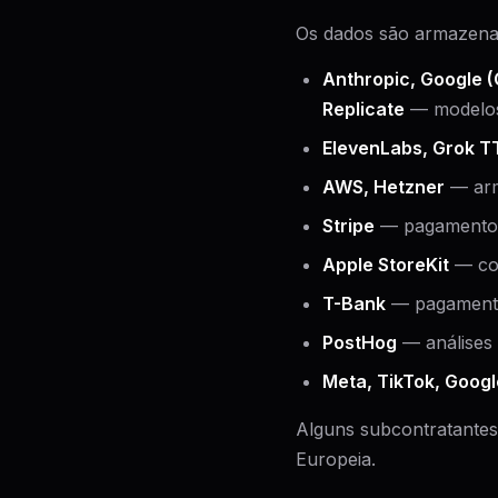
Os dados são armazenado
Anthropic, Google (
Replicate
— modelos
ElevenLabs, Grok T
AWS, Hetzner
— arm
Stripe
— pagamento
Apple StoreKit
— com
T-Bank
— pagament
PostHog
— análises
Meta, TikTok, Googl
Alguns subcontratantes
Europeia.