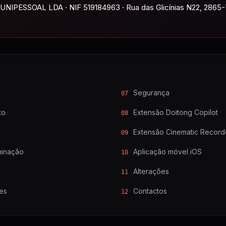
IPESSOAL LDA · NIF 519184963 · Rua das Glicínias N22, 2865-
Segurança
07
to
Extensão Doitong Copilot
08
Extensão Cinematic Record
09
minação
Aplicação móvel iOS
10
Alterações
11
es
Contactos
12