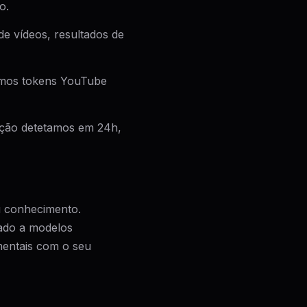
o.
e vídeos, resultados de
mos tokens YouTube
ação detetamos em 24h,
u conhecimento.
ado a modelos
mentais com o seu