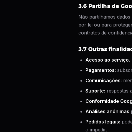
3.6 Partilha de Go
Não partilhamos dados 
por lei ou para proteg
contratos de confidencia
3.7 Outras finalid
Acesso ao serviço.
Pagamentos:
subscr
Comunicações:
mens
Suporte:
respostas a
Conformidade Googl
Análises anónimas
p
Pedidos legais:
podem
o impedir.