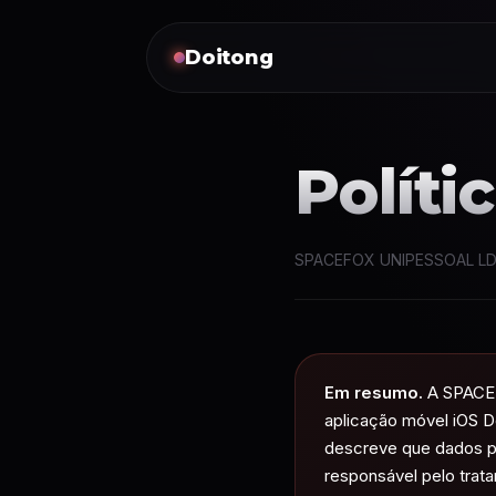
Doitong
Políti
SPACEFOX UNIPESSOAL LDA · 
Em resumo.
A SPACEF
aplicação móvel iOS D
descreve que dados p
responsável pelo tra