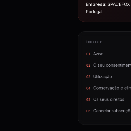
Empresa:
SPACEFOX UN
Portugal.
ÍNDICE
Aviso
01
O seu consentimen
02
Utilização
03
Conservação e eli
04
Os seus direitos
05
Cancelar subscriçõ
06