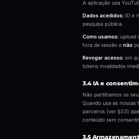
A aplicação usa YouTub
Dados acedidos:
ID e n
pesquisa pública.
Como usamos:
upload n
fora da sessão e
não
pa
Revogar acesso:
em qu
tokens invalidados imed
3.4 IA e consenti
Não partilhamos os seu
Quando usa as nossas f
parceiros (ver §3.5) a
conteúdo sem consentim
3.5 Armazenament