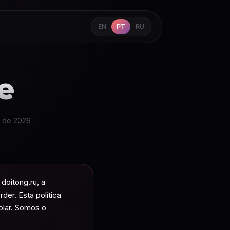
EN
PT
RU
e
o de 2026
oitong.ru, a
er. Esta política
lar. Somos o