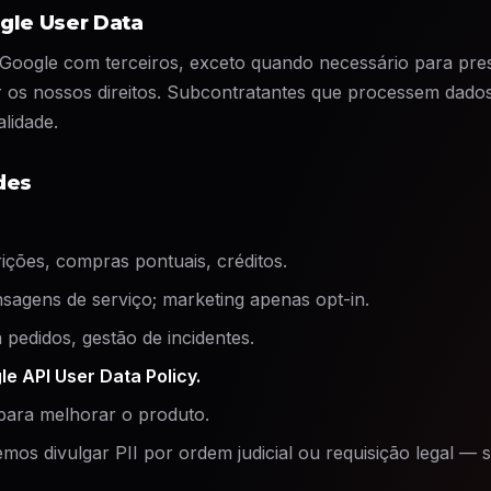
ogle User Data
Google com terceiros, exceto quando necessário para prest
er os nossos direitos. Subcontratantes que processem dado
lidade.
ades
ições, compras pontuais, créditos.
agens de serviço; marketing apenas opt-in.
 pedidos, gestão de incidentes.
e API User Data Policy.
ara melhorar o produto.
os divulgar PII por ordem judicial ou requisição legal — s