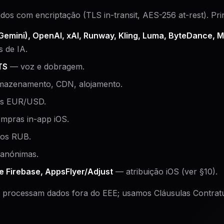
s com encriptação (TLS in-transit, AES-256 at-rest). Prin
Gemini), OpenAI, xAI, Runway, Kling, Luma, ByteDance, M
 de IA.
TS
— voz e dobragem.
azenamento, CDN, alojamento.
s EUR/USD.
pras in-app iOS.
os RUB.
 anónimas.
e Firebase, AppsFlyer/Adjust
— atribuição iOS (ver §10).
 processam dados fora do EEE; usamos Cláusulas Contrat