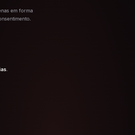
penas em forma
onsentimento.
ias
.