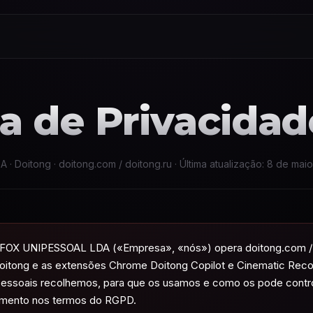
ca de Privacidad
Doitong · doitong.com / doitong.ru · Última atualização: 8 de mai
OX UNIPESSOAL LDA («Empresa», «nós») opera doitong.com / d
oitong e as extensões Chrome Doitong Copilot e Cinematic Record
essoais recolhemos, para que os usamos e como os pode contro
tamento nos termos do RGPD.