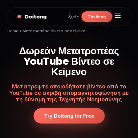
Doitong
Σύνδεση
el
Home
›
Μετατροπέας Βίντεο σε Κείμενο
Δωρεάν Μετατροπέας
YouTube Βίντεο σε
Κείμενο
Μετατρέψτε οποιοδήποτε βίντεο από το
YouTube σε ακριβή απομαγνητοφώνηση με
τη δύναμη της Τεχνητής Νοημοσύνης
Try Doitong for Free