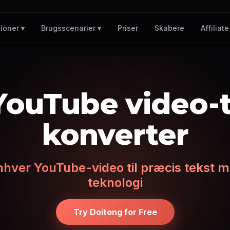
Priser
Skabere
Affiliate
ioner ▾
Brugsscenarier ▾
YouTube video-t
konverter
nhver YouTube-video til præcis tekst m
teknologi
Try Doitong for Free