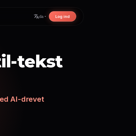
Log ind
da
il-tekst
ed AI-drevet