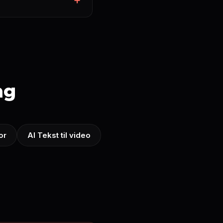
ng
or
AI Tekst til video