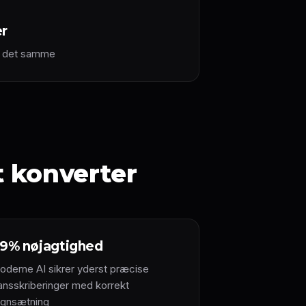
er
ed det samme
t konverter
9% nøjagtighed
oderne AI sikrer yderst præcise
ransskriberinger med korrekt
egnsætning