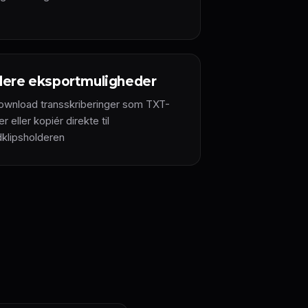
lere eksportmuligheder
ownload transskriberinger som TXT-
ler eller kopiér direkte til
dklipsholderen