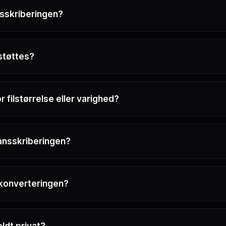
nsskriberingen?
støttes?
 filstørrelse eller varighed?
ransskriberingen?
 konverteringen?