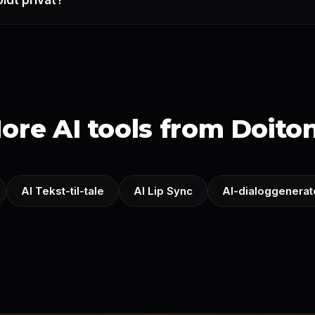
oldt privat?
ore AI tools from Doito
AI Tekst-til-tale
AI Lip Sync
AI-dialoggenerat