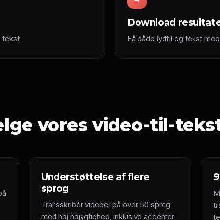
Download resultat
 tekst
Få både lydfil og tekst m
lge vores video-til-teks
Understøttelse af flere
9
sprog
på
M
Transskribér videoer på over 50 sprog
t
med høj nøjagtighed, inklusive accenter
t