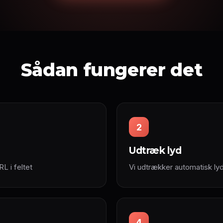
Sådan fungerer det
2
Udtræk lyd
L i feltet
Vi udtrækker automatisk lyd 
4