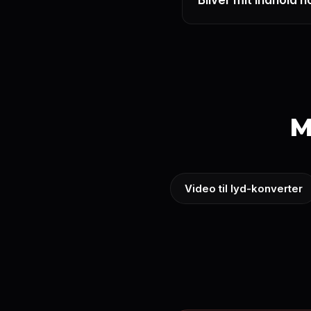
Bliver mit indhold h
M
Video til lyd-konverter