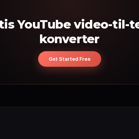
tis YouTube video-til-t
konverter
Get Started Free