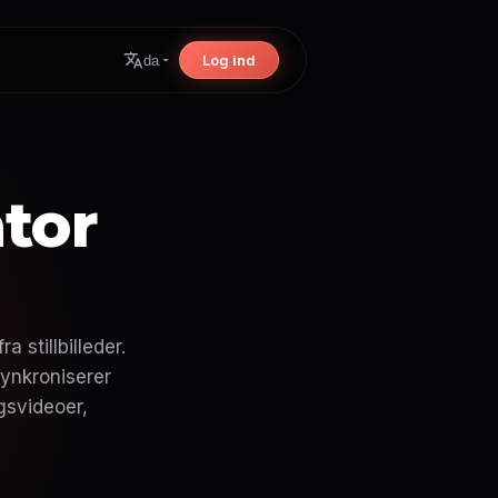
Log ind
da
tor
 stillbilleder.
synkroniserer
gsvideoer,