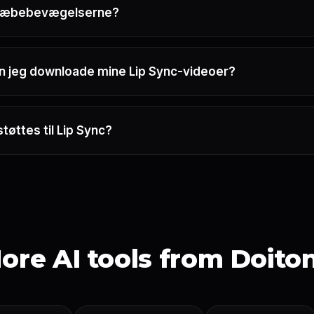
r læbebevægelserne?
kan jeg downloade mine Lip Sync-videoer?
tøttes til Lip Sync?
ore AI tools from Doito