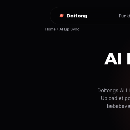
Doitong
Funkt
Home
›
AI Lip Sync
AI
Doitongs AI Li
Upload et po
læbebevæg