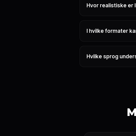
Hvor realistiske e
I hvilke formater 
Hvilke sprog unders
M