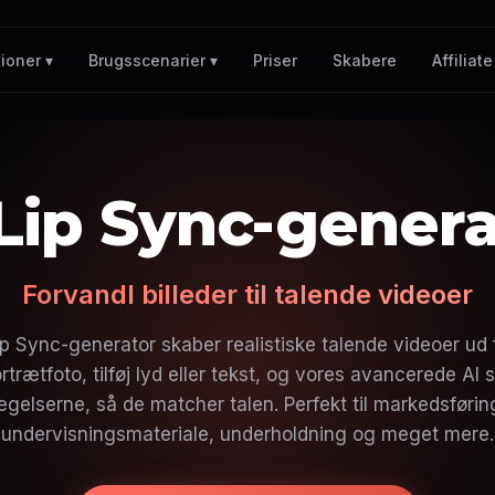
Priser
Skabere
Affiliate
ioner ▾
Brugsscenarier ▾
 Lip Sync-genera
Forvandl billeder til talende videoer
p Sync-generator skaber realistiske talende videoer ud fra
rtrætfoto, tilføj lyd eller tekst, og vores avancerede AI 
elserne, så de matcher talen. Perfekt til markedsførin
undervisningsmateriale, underholdning og meget mere.