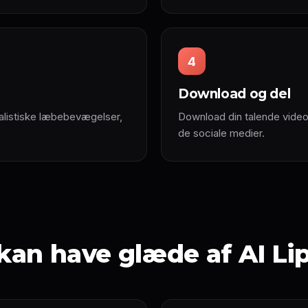
4
Download og del
ealistiske læbebevægelser,
Download din talende video i
de sociale medier.
an have glæde af AI Li