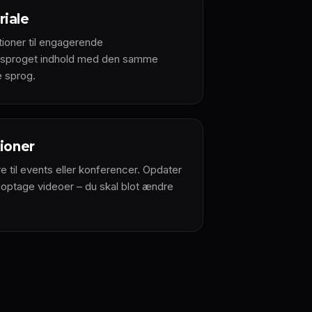
iale
tioner til engagerende
lersproget indhold med den samme
e sprog.
tioner
e til events eller konferencer. Opdater
optage videoer – du skal blot ændre