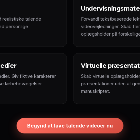
Undervisningsmater
ealistiske talende
Forvandl tekstbaserede lek
ed personlige
videovejledninger. Skab f
oplægsholder på forskellig
medier
Virtuelle præsenta
dier. Giv fiktive karakterer
Skab virtuelle oplægsholder
cise læbebevægelser.
præsentationer uden at gen
manuskriptet.
Begynd at lave talende videoer nu