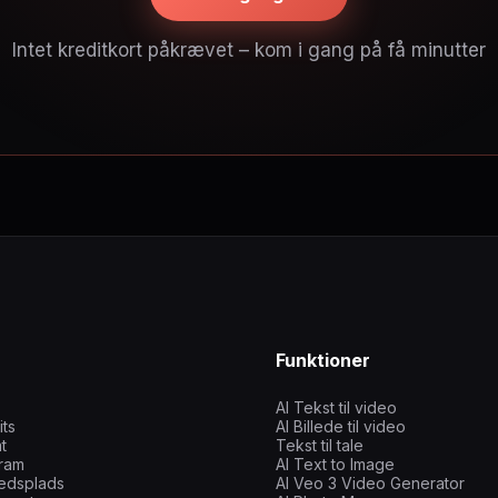
Intet kreditkort påkrævet – kom i gang på få minutter
Funktioner
AI Tekst til video
its
AI Billede til video
t
Tekst til tale
gram
AI Text to Image
edsplads
AI Veo 3 Video Generator