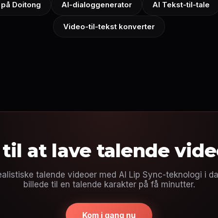
 på Doitong
AI-dialoggenerator
AI Tekst-til-tale
Video-til-tekst konverter
 til at lave talende vid
alistiske talende videoer med AI Lip Sync-teknologi i da
billede til en talende karakter på få minutter.
Kom i gang nu